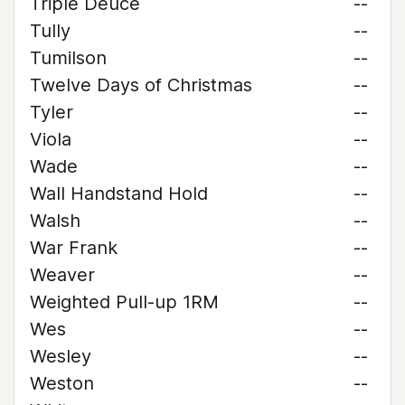
Triple Deuce
--
Tully
--
Tumilson
--
Twelve Days of Christmas
--
Tyler
--
Viola
--
Wade
--
Wall Handstand Hold
--
Walsh
--
War Frank
--
Weaver
--
Weighted Pull-up 1RM
--
Wes
--
Wesley
--
Weston
--