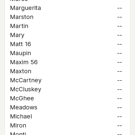
Marguerita
--
Marston
--
Martin
--
Mary
--
Matt 16
--
Maupin
--
Maxim 56
--
Maxton
--
McCartney
--
McCluskey
--
McGhee
--
Meadows
--
Michael
--
Miron
--
Monti
--