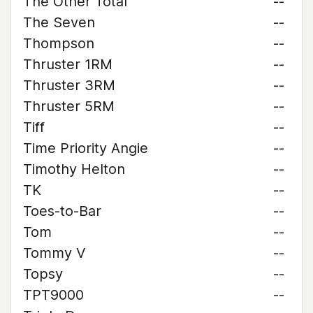
The Other Total
--
The Seven
--
Thompson
--
Thruster 1RM
--
Thruster 3RM
--
Thruster 5RM
--
Tiff
--
Time Priority Angie
--
Timothy Helton
--
TK
--
Toes-to-Bar
--
Tom
--
Tommy V
--
Topsy
--
TPT9000
--