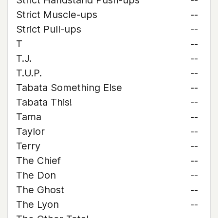
Strict Handstand Push-ups
--
Strict Muscle-ups
--
Strict Pull-ups
--
T
--
T.J.
--
T.U.P.
--
Tabata Something Else
--
Tabata This!
--
Tama
--
Taylor
--
Terry
--
The Chief
--
The Don
--
The Ghost
--
The Lyon
--