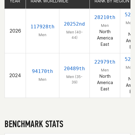
YEAR
YEAR
RANK WORLDWIDE
RANK WORLDWIDE
RANK BY REGION
RANK BY REGION
529
28210th
Men 
20252nd
Men
117928th
44
2026
North
Men (40-
Nor
Men
44)
America
Amer
East
Ea
524
22979th
Men 
20489th
Men
94170th
39
2024
North
Men (35-
Nor
Men
39)
America
Amer
East
Ea
BENCHMARK STATS