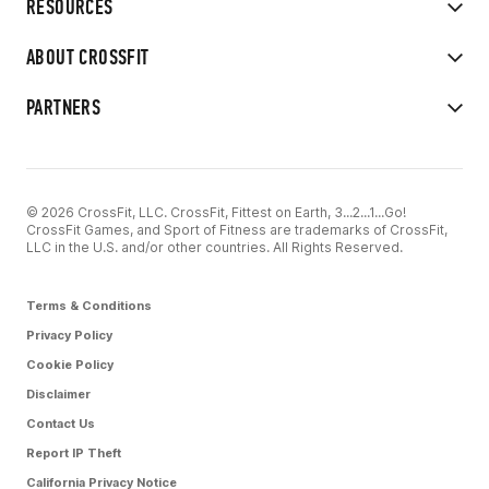
RESOURCES
ABOUT CROSSFIT
PARTNERS
© 2026 CrossFit, LLC. CrossFit, Fittest on Earth, 3...2...1...Go!
CrossFit Games, and Sport of Fitness are trademarks of CrossFit,
LLC in the U.S. and/or other countries. All Rights Reserved.
Terms & Conditions
Privacy Policy
Cookie Policy
Disclaimer
Contact Us
Report IP Theft
California Privacy Notice