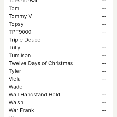
Toes-to-Bar
--
Tom
--
Tommy V
--
Topsy
--
TPT9000
--
Triple Deuce
--
Tully
--
Tumilson
--
Twelve Days of Christmas
--
Tyler
--
Viola
--
Wade
--
Wall Handstand Hold
--
Walsh
--
War Frank
--