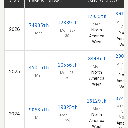
YEAR
YEAR
RANK WORLDWIDE
RANK WORLDWIDE
RANK BY REGION
RANK BY REGION
3011
12935th
Men (3
17839th
Men
74935th
39)
2026
North
Men (35-
Nort
Men
39)
America
Ameri
West
Wes
2008
8443rd
Men (3
10556th
Men
45015th
39)
2025
North
Men (35-
Nort
Men
39)
America
Ameri
West
Wes
3740
16129th
Men (3
19825th
Men
90635th
39)
2024
North
Men (35-
Nort
Men
39)
America
Ameri
West