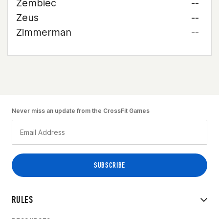
Zembiec
--
Zeus
--
Zimmerman
--
Never miss an update from the CrossFit Games
RULES