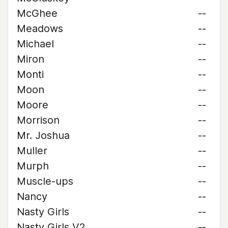
McGhee
--
Meadows
--
Michael
--
Miron
--
Monti
--
Moon
--
Moore
--
Morrison
--
Mr. Joshua
--
Muller
--
Murph
--
Muscle-ups
--
Nancy
--
Nasty Girls
--
Nasty Girls V2
--