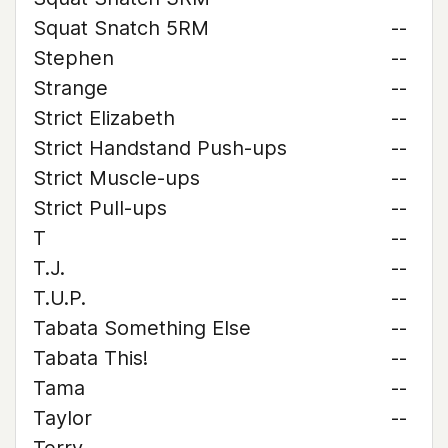
Squat Snatch 5RM
--
Stephen
--
Strange
--
Strict Elizabeth
--
Strict Handstand Push-ups
--
Strict Muscle-ups
--
Strict Pull-ups
--
T
--
T.J.
--
T.U.P.
--
Tabata Something Else
--
Tabata This!
--
Tama
--
Taylor
--