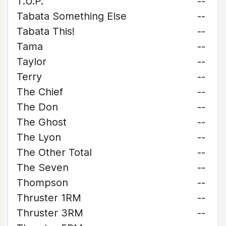
T.U.P.
--
Tabata Something Else
--
Tabata This!
--
Tama
--
Taylor
--
Terry
--
The Chief
--
The Don
--
The Ghost
--
The Lyon
--
The Other Total
--
The Seven
--
Thompson
--
Thruster 1RM
--
Thruster 3RM
--