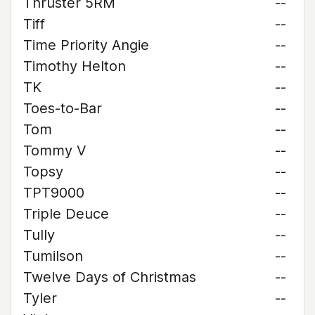
Thruster 5RM
--
Tiff
--
Time Priority Angie
--
Timothy Helton
--
TK
--
Toes-to-Bar
--
Tom
--
Tommy V
--
Topsy
--
TPT9000
--
Triple Deuce
--
Tully
--
Tumilson
--
Twelve Days of Christmas
--
Tyler
--