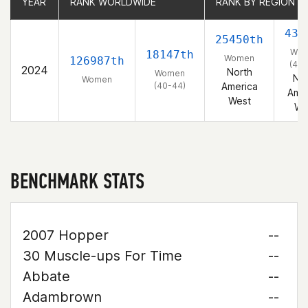
YEAR
YEAR
RANK WORLDWIDE
RANK WORLDWIDE
RANK BY REGION
RANK BY REGION
432
25450th
Wo
18147th
Women
126987th
(40-
2024
North
Women
Nor
Women
(40-44)
America
Amer
West
We
BENCHMARK STATS
2007 Hopper
--
30 Muscle-ups For Time
--
Abbate
--
Adambrown
--