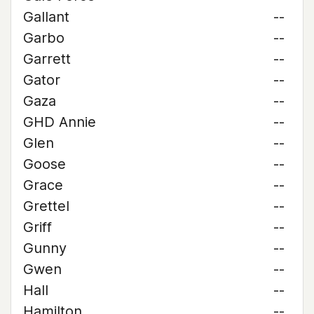
Gallant
--
Garbo
--
Garrett
--
Gator
--
Gaza
--
GHD Annie
--
Glen
--
Goose
--
Grace
--
Grettel
--
Griff
--
Gunny
--
Gwen
--
Hall
--
Hamilton
--