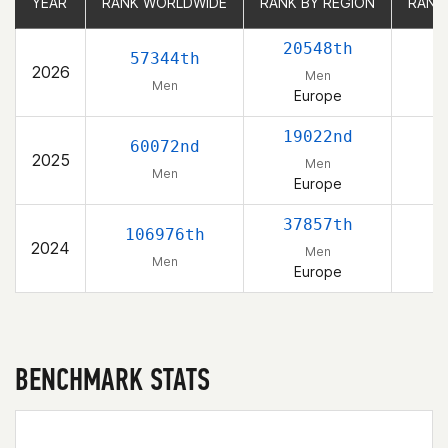
YEAR
YEAR
RANK WORLDWIDE
RANK WORLDWIDE
RANK BY REGION
RANK BY REGION
RANK
RANK
20548th
57344th
2026
Men
Men
Europe
19022nd
60072nd
2025
Men
Men
Europe
37857th
106976th
2024
Men
Men
Europe
BENCHMARK STATS