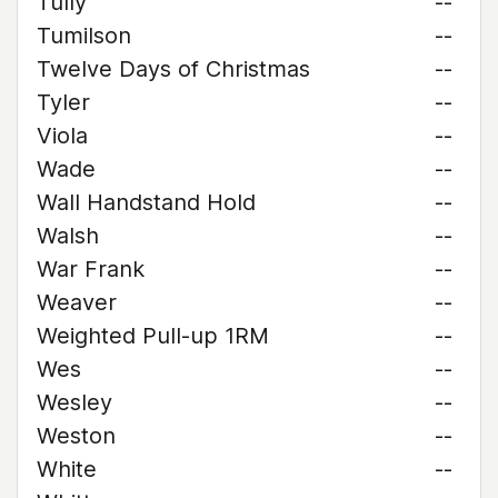
Tully
--
Tumilson
--
Twelve Days of Christmas
--
Tyler
--
Viola
--
Wade
--
Wall Handstand Hold
--
Walsh
--
War Frank
--
Weaver
--
Weighted Pull-up 1RM
--
Wes
--
Wesley
--
Weston
--
White
--