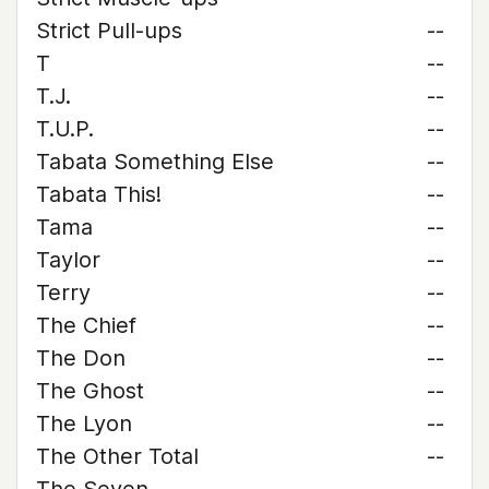
Strict Pull-ups
--
T
--
T.J.
--
T.U.P.
--
Tabata Something Else
--
Tabata This!
--
Tama
--
Taylor
--
Terry
--
The Chief
--
The Don
--
The Ghost
--
The Lyon
--
The Other Total
--