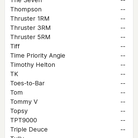
The Seven
--
Thompson
--
Thruster 1RM
--
Thruster 3RM
--
Thruster 5RM
--
Tiff
--
Time Priority Angie
--
Timothy Helton
--
TK
--
Toes-to-Bar
--
Tom
--
Tommy V
--
Topsy
--
TPT9000
--
Triple Deuce
--