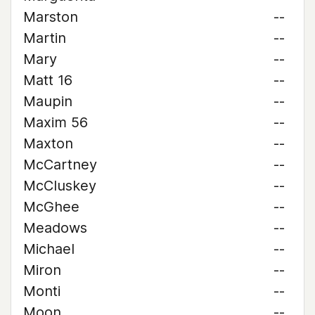
Marston
--
Martin
--
Mary
--
Matt 16
--
Maupin
--
Maxim 56
--
Maxton
--
McCartney
--
McCluskey
--
McGhee
--
Meadows
--
Michael
--
Miron
--
Monti
--
Moon
--