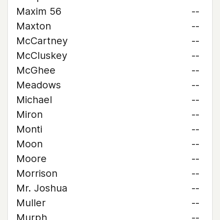
Maxim 56
--
Maxton
--
McCartney
--
McCluskey
--
McGhee
--
Meadows
--
Michael
--
Miron
--
Monti
--
Moon
--
Moore
--
Morrison
--
Mr. Joshua
--
Muller
--
Murph
--