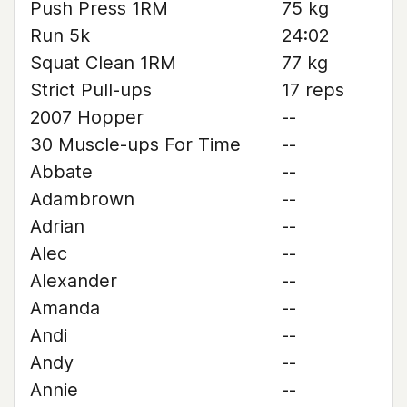
Push Press 1RM
75 kg
Run 5k
24:02
Squat Clean 1RM
77 kg
Strict Pull-ups
17 reps
2007 Hopper
--
30 Muscle-ups For Time
--
Abbate
--
Adambrown
--
Adrian
--
Alec
--
Alexander
--
Amanda
--
Andi
--
Andy
--
Annie
--