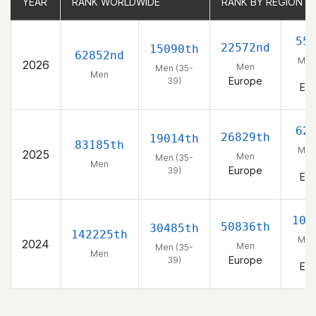
YEAR
YEAR
RANK WORLDWIDE
RANK WORLDWIDE
RANK BY REGION
RANK BY REGION
55
22572nd
15090th
62852nd
Men
2026
Men
Men (35-
3
Men
Europe
39)
Eu
62
26829th
19014th
83185th
Men
2025
Men
Men (35-
3
Men
Europe
39)
Eu
106
50836th
30485th
142225th
Men
2024
Men
Men (35-
3
Men
Europe
39)
Eu