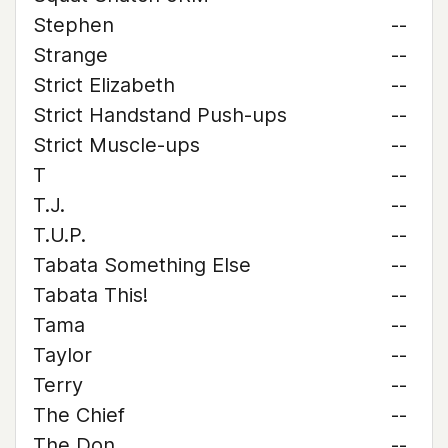
Stephen
--
Strange
--
Strict Elizabeth
--
Strict Handstand Push-ups
--
Strict Muscle-ups
--
T
--
T.J.
--
T.U.P.
--
Tabata Something Else
--
Tabata This!
--
Tama
--
Taylor
--
Terry
--
The Chief
--
The Don
--