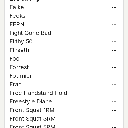
Falkel
--
Feeks
--
FERN
--
Fight Gone Bad
--
Filthy 50
--
Finseth
--
Foo
--
Forrest
--
Fournier
--
Fran
--
Free Handstand Hold
--
Freestyle Diane
--
Front Squat 1RM
--
Front Squat 3RM
--
Front Squat 5RM
--