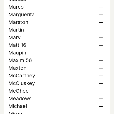
Marco
--
Marguerita
--
Marston
--
Martin
--
Mary
--
Matt 16
--
Maupin
--
Maxim 56
--
Maxton
--
McCartney
--
McCluskey
--
McGhee
--
Meadows
--
Michael
--
Miron
--