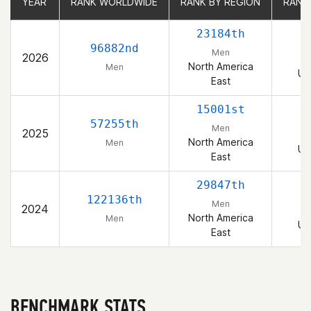
YEAR
YEAR
RANK WORLDWIDE
RANK WORLDWIDE
RANK BY REGION
RANK BY REGION
RANK
RANK
23184th
96882nd
Men
2026
North America
Men
Un
East
15001st
57255th
Men
2025
North America
Men
Un
East
29847th
122136th
Men
2024
North America
Men
Un
East
BENCHMARK STATS