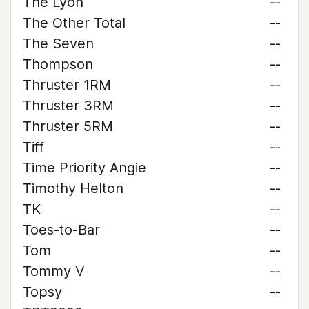
The Lyon
--
The Other Total
--
The Seven
--
Thompson
--
Thruster 1RM
--
Thruster 3RM
--
Thruster 5RM
--
Tiff
--
Time Priority Angie
--
Timothy Helton
--
TK
--
Toes-to-Bar
--
Tom
--
Tommy V
--
Topsy
--