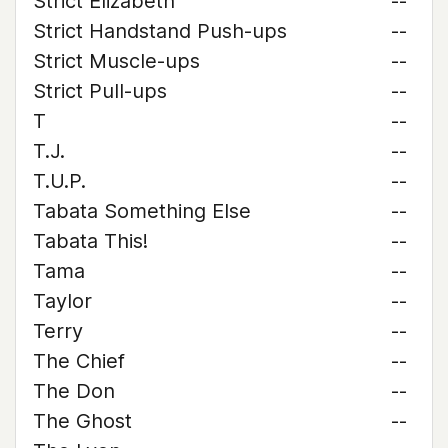
Strict Elizabeth
--
Strict Handstand Push-ups
--
Strict Muscle-ups
--
Strict Pull-ups
--
T
--
T.J.
--
T.U.P.
--
Tabata Something Else
--
Tabata This!
--
Tama
--
Taylor
--
Terry
--
The Chief
--
The Don
--
The Ghost
--