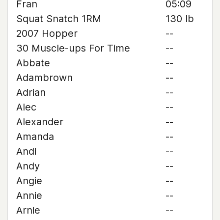
Fran
05:09
Squat Snatch 1RM
130 lb
2007 Hopper
--
30 Muscle-ups For Time
--
Abbate
--
Adambrown
--
Adrian
--
Alec
--
Alexander
--
Amanda
--
Andi
--
Andy
--
Angie
--
Annie
--
Arnie
--