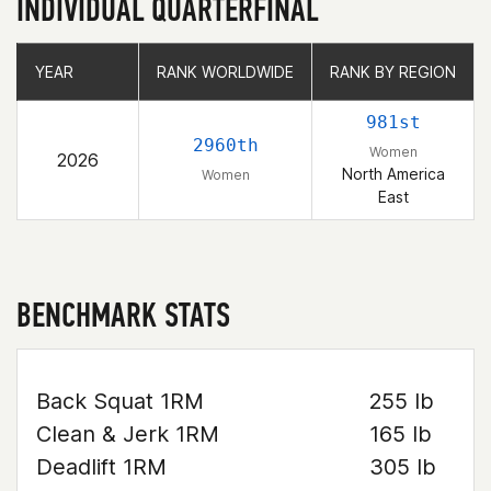
INDIVIDUAL QUARTERFINAL
YEAR
YEAR
RANK WORLDWIDE
RANK WORLDWIDE
RANK BY REGION
RANK BY REGION
981st
2960th
Women
2026
North America
Women
East
BENCHMARK STATS
Back Squat 1RM
255 lb
Clean & Jerk 1RM
165 lb
Deadlift 1RM
305 lb