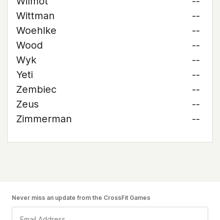
Wilmot
--
Wittman
--
Woehlke
--
Wood
--
Wyk
--
Yeti
--
Zembiec
--
Zeus
--
Zimmerman
--
Never miss an update from the CrossFit Games