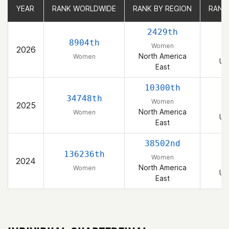
YEAR
YEAR
RANK WORLDWIDE
RANK WORLDWIDE
RANK BY REGION
RANK BY REGION
RANK
RANK
2429th
8904th
Women
2026
North America
Women
Un
East
10300th
34748th
Women
2025
North America
Women
Un
East
38502nd
136236th
Women
2024
North America
Women
Un
East