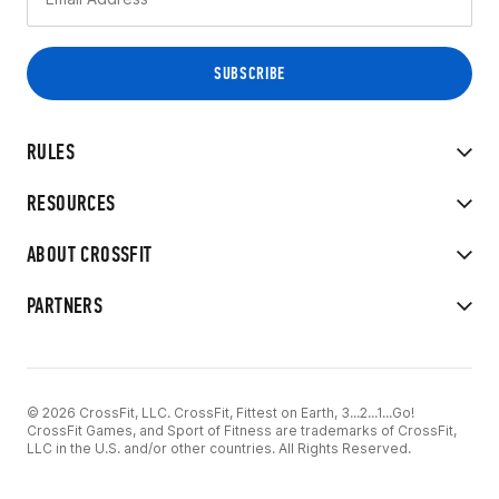
RULES
RESOURCES
ABOUT CROSSFIT
PARTNERS
© 2026 CrossFit, LLC. CrossFit, Fittest on Earth, 3...2...1...Go!
CrossFit Games, and Sport of Fitness are trademarks of CrossFit,
LLC in the U.S. and/or other countries. All Rights Reserved.