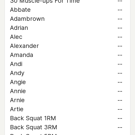
30 Muscle-ups For Time
--
Abbate
--
Adambrown
--
Adrian
--
Alec
--
Alexander
--
Amanda
--
Andi
--
Andy
--
Angie
--
Annie
--
Arnie
--
Artie
--
Back Squat 1RM
--
Back Squat 3RM
--