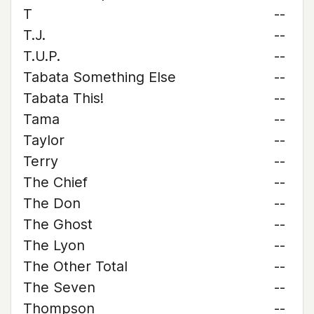
T
--
T.J.
--
T.U.P.
--
Tabata Something Else
--
Tabata This!
--
Tama
--
Taylor
--
Terry
--
The Chief
--
The Don
--
The Ghost
--
The Lyon
--
The Other Total
--
The Seven
--
Thompson
--