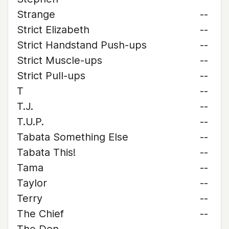
Strange
--
Strict Elizabeth
--
Strict Handstand Push-ups
--
Strict Muscle-ups
--
Strict Pull-ups
--
T
--
T.J.
--
T.U.P.
--
Tabata Something Else
--
Tabata This!
--
Tama
--
Taylor
--
Terry
--
The Chief
--