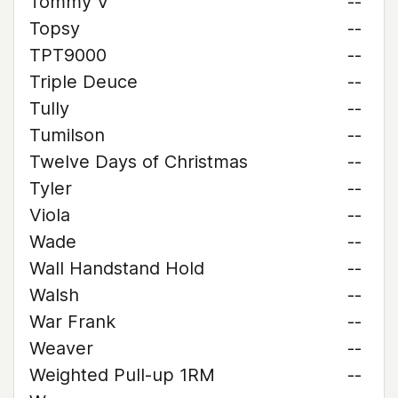
Tommy V
--
Topsy
--
TPT9000
--
Triple Deuce
--
Tully
--
Tumilson
--
Twelve Days of Christmas
--
Tyler
--
Viola
--
Wade
--
Wall Handstand Hold
--
Walsh
--
War Frank
--
Weaver
--
Weighted Pull-up 1RM
--