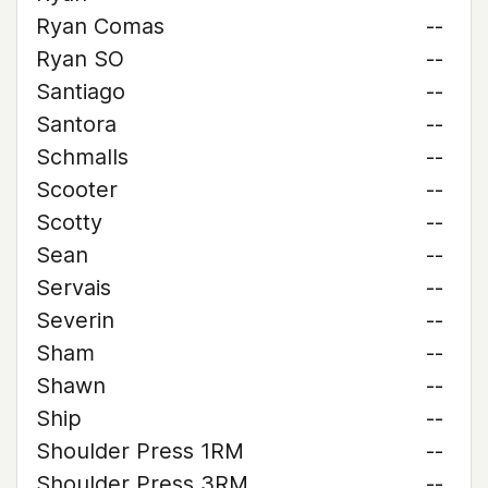
Ryan Comas
--
Ryan SO
--
Santiago
--
Santora
--
Schmalls
--
Scooter
--
Scotty
--
Sean
--
Servais
--
Severin
--
Sham
--
Shawn
--
Ship
--
Shoulder Press 1RM
--
Shoulder Press 3RM
--