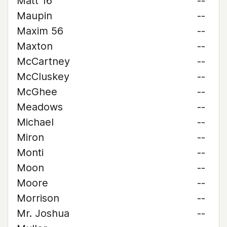
Matt 16
--
Maupin
--
Maxim 56
--
Maxton
--
McCartney
--
McCluskey
--
McGhee
--
Meadows
--
Michael
--
Miron
--
Monti
--
Moon
--
Moore
--
Morrison
--
Mr. Joshua
--