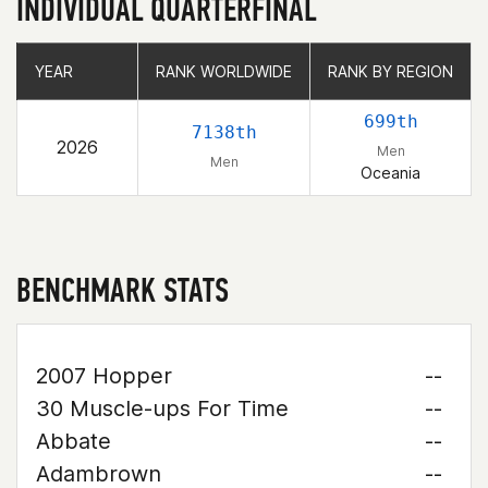
INDIVIDUAL QUARTERFINAL
YEAR
YEAR
RANK WORLDWIDE
RANK WORLDWIDE
RANK BY REGION
RANK BY REGION
699th
7138th
2026
Men
Men
Oceania
BENCHMARK STATS
2007 Hopper
--
30 Muscle-ups For Time
--
Abbate
--
Adambrown
--