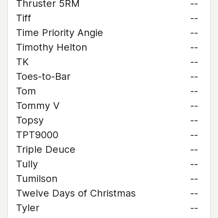
Thruster 5RM
--
Tiff
--
Time Priority Angie
--
Timothy Helton
--
TK
--
Toes-to-Bar
--
Tom
--
Tommy V
--
Topsy
--
TPT9000
--
Triple Deuce
--
Tully
--
Tumilson
--
Twelve Days of Christmas
--
Tyler
--