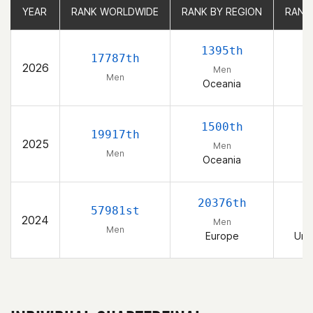
YEAR
YEAR
RANK WORLDWIDE
RANK WORLDWIDE
RANK BY REGION
RANK BY REGION
RANK
RANK
1395th
17787th
2026
Men
Men
Oceania
1500th
19917th
2025
Men
Men
Oceania
20376th
57981st
2024
Men
Men
Europe
Uni