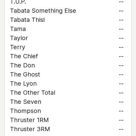
T.U.P.
--
Tabata Something Else
--
Tabata This!
--
Tama
--
Taylor
--
Terry
--
The Chief
--
The Don
--
The Ghost
--
The Lyon
--
The Other Total
--
The Seven
--
Thompson
--
Thruster 1RM
--
Thruster 3RM
--