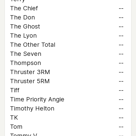
The Chief
--
The Don
--
The Ghost
--
The Lyon
--
The Other Total
--
The Seven
--
Thompson
--
Thruster 3RM
--
Thruster 5RM
--
Tiff
--
Time Priority Angie
--
Timothy Helton
--
TK
--
Tom
--
Tommy V
--