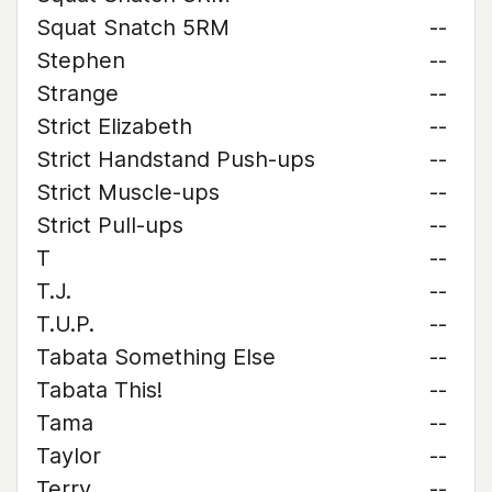
Squat Snatch 5RM
--
Stephen
--
Strange
--
Strict Elizabeth
--
Strict Handstand Push-ups
--
Strict Muscle-ups
--
Strict Pull-ups
--
T
--
T.J.
--
T.U.P.
--
Tabata Something Else
--
Tabata This!
--
Tama
--
Taylor
--
Terry
--