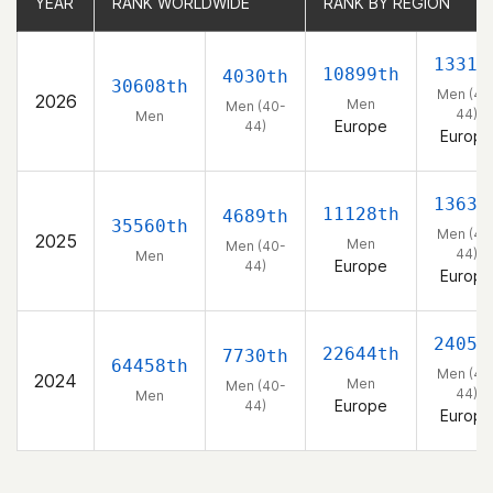
YEAR
YEAR
RANK WORLDWIDE
RANK WORLDWIDE
RANK BY REGION
RANK BY REGION
1331s
10899th
4030th
30608th
Men (40
2026
Men
Men (40-
44)
Men
Europe
44)
Europe
1363r
11128th
4689th
35560th
Men (40
2025
Men
Men (40-
44)
Men
Europe
44)
Europe
2405t
22644th
7730th
64458th
Men (40
2024
Men
Men (40-
44)
Men
Europe
44)
Europe