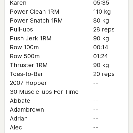
Karen
05:35
Power Clean 1RM
110 kg
Power Snatch 1RM
80 kg
Pull-ups
28 reps
Push Jerk 1RM
90 kg
Row 100m
00:14
Row 500m
01:24
Thruster 1RM
90 kg
Toes-to-Bar
20 reps
2007 Hopper
--
30 Muscle-ups For Time
--
Abbate
--
Adambrown
--
Adrian
--
Alec
--