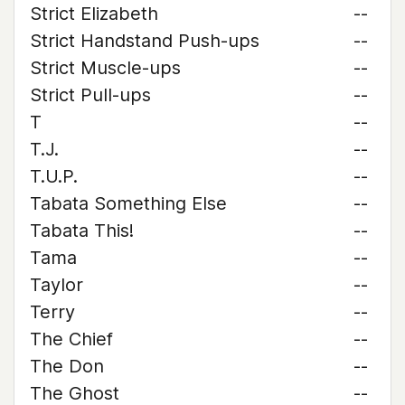
Strict Elizabeth
--
Strict Handstand Push-ups
--
Strict Muscle-ups
--
Strict Pull-ups
--
T
--
T.J.
--
T.U.P.
--
Tabata Something Else
--
Tabata This!
--
Tama
--
Taylor
--
Terry
--
The Chief
--
The Don
--
The Ghost
--