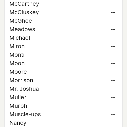
McCartney
--
McCluskey
--
McGhee
--
Meadows
--
Michael
--
Miron
--
Monti
--
Moon
--
Moore
--
Morrison
--
Mr. Joshua
--
Muller
--
Murph
--
Muscle-ups
--
Nancy
--