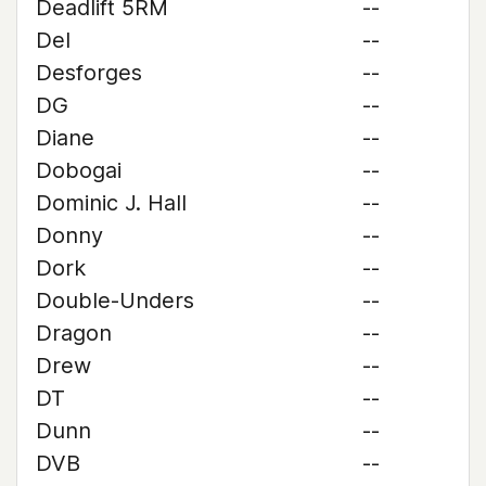
Deadlift 5RM
--
Del
--
Desforges
--
DG
--
Diane
--
Dobogai
--
Dominic J. Hall
--
Donny
--
Dork
--
Double-Unders
--
Dragon
--
Drew
--
DT
--
Dunn
--
DVB
--