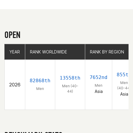
OPEN
YEAR
YEAR
RANK WORLDWIDE
RANK WORLDWIDE
RANK BY REGION
RANK BY REGION
855th
7652nd
13558th
82868th
Men
2026
Men
Men (40-
(40-44)
Men
Asia
44)
Asia