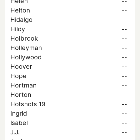
Helen
--
Helton
--
Hidalgo
--
Hildy
--
Holbrook
--
Holleyman
--
Hollywood
--
Hoover
--
Hope
--
Hortman
--
Horton
--
Hotshots 19
--
Ingrid
--
Isabel
--
J.J.
--