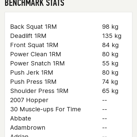
BENCHMARK STATS
Back Squat 1RM
98 kg
Deadlift 1RM
135 kg
Front Squat 1RM
84 kg
Power Clean 1RM
80 kg
Power Snatch 1RM
55 kg
Push Jerk 1RM
80 kg
Push Press 1RM
74 kg
Shoulder Press 1RM
65 kg
2007 Hopper
--
30 Muscle-ups For Time
--
Abbate
--
Adambrown
--
Adrian
--