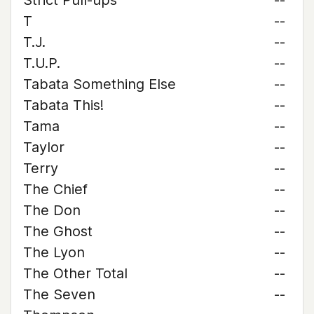
Strict Pull-ups
--
T
--
T.J.
--
T.U.P.
--
Tabata Something Else
--
Tabata This!
--
Tama
--
Taylor
--
Terry
--
The Chief
--
The Don
--
The Ghost
--
The Lyon
--
The Other Total
--
The Seven
--