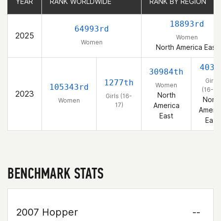
YEAR
YEAR
RANK WORLDWIDE
RANK WORLDWIDE
RANK BY REGION
RANK BY REGION
18893rd
64993rd
2025
Women
Women
North America East
403r
30984th
Girls
1277th
Women
105343rd
(16-17
2023
North
Girls (16-
North
Women
17)
America
Ameri
East
East
BENCHMARK STATS
2007 Hopper
--