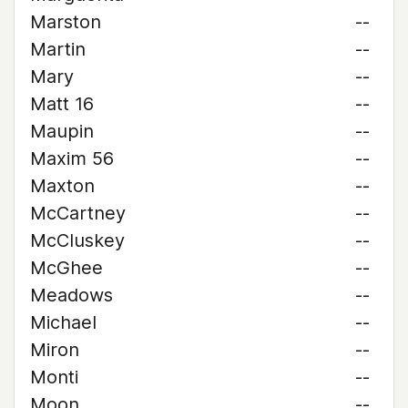
Marston
--
Martin
--
Mary
--
Matt 16
--
Maupin
--
Maxim 56
--
Maxton
--
McCartney
--
McCluskey
--
McGhee
--
Meadows
--
Michael
--
Miron
--
Monti
--
Moon
--