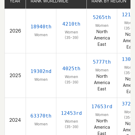
YEAR
YEAR
RANK WORLDWIDE
RANK WORLDWIDE
RANK BY REGION
RANK BY REGION
1213
5265th
Wome
4210th
Women
18940th
(35-3
2026
North
Women
Nort
Women
(35-39)
America
Ameri
East
East
1307
5777th
Wome
4025th
Women
19302nd
(35-3
2025
North
Women
Nort
Women
(35-39)
America
Ameri
East
East
3723
17653rd
Wome
12453rd
Women
63370th
(35-3
2024
North
Women
Nort
Women
(35-39)
America
Ameri
East