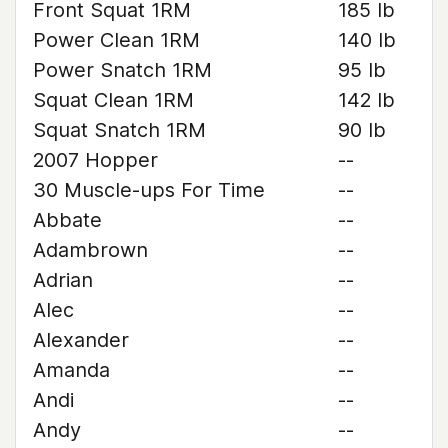
Front Squat 1RM
185 lb
Power Clean 1RM
140 lb
Power Snatch 1RM
95 lb
Squat Clean 1RM
142 lb
Squat Snatch 1RM
90 lb
2007 Hopper
--
30 Muscle-ups For Time
--
Abbate
--
Adambrown
--
Adrian
--
Alec
--
Alexander
--
Amanda
--
Andi
--
Andy
--