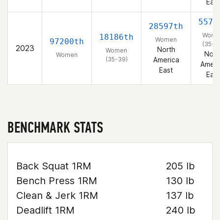
East
5577
28597th
Wome
18186th
Women
97200th
(35-3
2023
North
Women
Nort
Women
(35-39)
America
Ameri
East
East
BENCHMARK STATS
Back Squat 1RM
205 lb
Bench Press 1RM
130 lb
Clean & Jerk 1RM
137 lb
Deadlift 1RM
240 lb