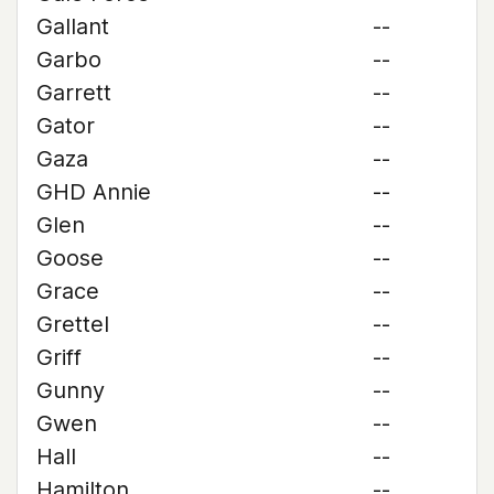
Gallant
--
Garbo
--
Garrett
--
Gator
--
Gaza
--
GHD Annie
--
Glen
--
Goose
--
Grace
--
Grettel
--
Griff
--
Gunny
--
Gwen
--
Hall
--
Hamilton
--