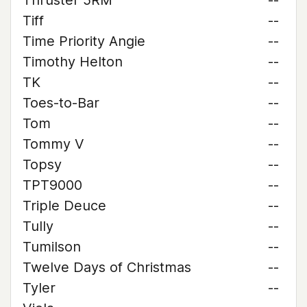
Thruster 5RM
--
Tiff
--
Time Priority Angie
--
Timothy Helton
--
TK
--
Toes-to-Bar
--
Tom
--
Tommy V
--
Topsy
--
TPT9000
--
Triple Deuce
--
Tully
--
Tumilson
--
Twelve Days of Christmas
--
Tyler
--