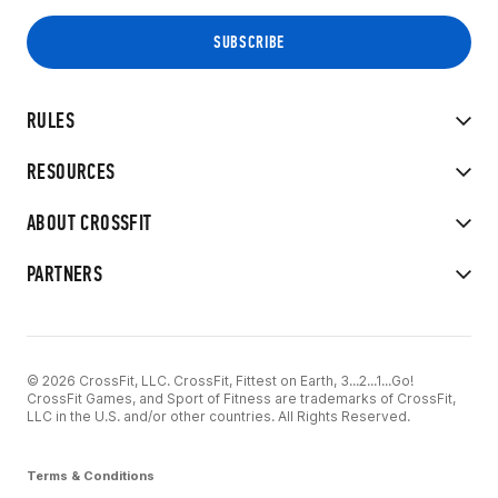
RULES
RESOURCES
ABOUT CROSSFIT
PARTNERS
© 2026 CrossFit, LLC. CrossFit, Fittest on Earth, 3...2...1...Go!
CrossFit Games, and Sport of Fitness are trademarks of CrossFit,
LLC in the U.S. and/or other countries. All Rights Reserved.
Terms & Conditions