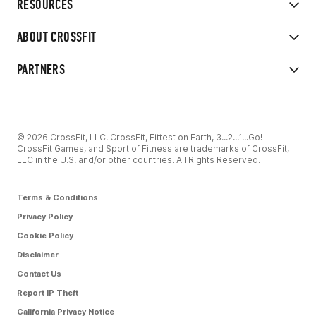
RESOURCES
ABOUT CROSSFIT
PARTNERS
© 2026 CrossFit, LLC. CrossFit, Fittest on Earth, 3...2...1...Go!
CrossFit Games, and Sport of Fitness are trademarks of CrossFit,
LLC in the U.S. and/or other countries. All Rights Reserved.
Terms & Conditions
Privacy Policy
Cookie Policy
Disclaimer
Contact Us
Report IP Theft
California Privacy Notice