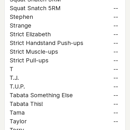
Squat Snatch 5RM
--
Stephen
--
Strange
--
Strict Elizabeth
--
Strict Handstand Push-ups
--
Strict Muscle-ups
--
Strict Pull-ups
--
T
--
T.J.
--
T.U.P.
--
Tabata Something Else
--
Tabata This!
--
Tama
--
Taylor
--