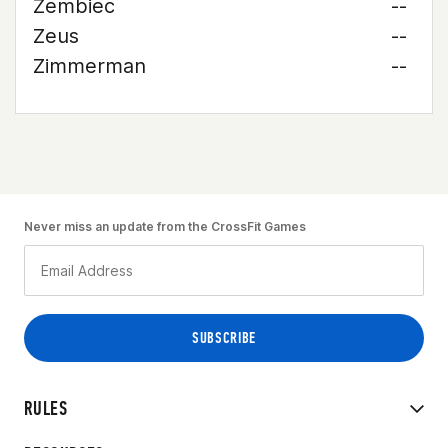
Zembiec
--
Zeus
--
Zimmerman
--
Never miss an update from the CrossFit Games
RULES