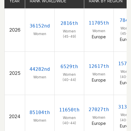
YEAR
YEAR
RANK WORLDWIDE
RANK WORLDWIDE
RANK BY REGION
RANK BY REGION
784
11705th
2816th
36152nd
Wome
2026
Women
Women
(45-4
Women
(45-49)
Europe
Euro
1576
12617th
6529th
44282nd
Wome
2025
Women
Women
(40-4
Women
(40-44)
Europe
Euro
3131
27027th
11650th
85104th
Wome
2024
Women
Women
(40-4
Women
(40-44)
Europe
Euro