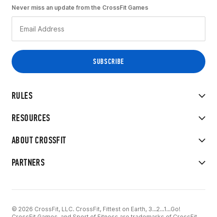
Never miss an update from the CrossFit Games
RULES
RESOURCES
ABOUT CROSSFIT
PARTNERS
© 2026 CrossFit, LLC. CrossFit, Fittest on Earth, 3...2...1...Go!
CrossFit Games, and Sport of Fitness are trademarks of CrossFit,