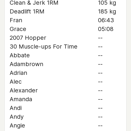
Clean & Jerk 1RM
105 kg
Deadlift 1RM
185 kg
Fran
06:43
Grace
05:08
2007 Hopper
--
30 Muscle-ups For Time
--
Abbate
--
Adambrown
--
Adrian
--
Alec
--
Alexander
--
Amanda
--
Andi
--
Andy
--
Angie
--