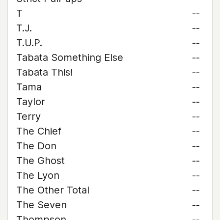
T
--
T.J.
--
T.U.P.
--
Tabata Something Else
--
Tabata This!
--
Tama
--
Taylor
--
Terry
--
The Chief
--
The Don
--
The Ghost
--
The Lyon
--
The Other Total
--
The Seven
--
Thompson
--