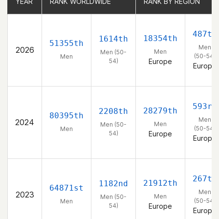
YEAR
YEAR
RANK WORLDWIDE
RANK WORLDWIDE
RANK BY REGION
RANK BY REGION
487th
18354th
1614th
51355th
Men
2026
Men
Men (50-
(50-54)
Men
54)
Europe
Europe
593rd
28279th
2208th
80395th
Men
2024
Men
Men (50-
(50-54)
Men
54)
Europe
Europe
267th
21912th
1182nd
64871st
Men
2023
Men
Men (50-
(50-54)
Men
54)
Europe
Europe