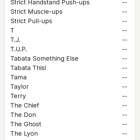
Strict Handstand Push-ups
--
Strict Muscle-ups
--
Strict Pull-ups
--
T
--
T.J.
--
T.U.P.
--
Tabata Something Else
--
Tabata This!
--
Tama
--
Taylor
--
Terry
--
The Chief
--
The Don
--
The Ghost
--
The Lyon
--