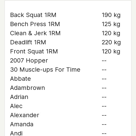
Back Squat 1RM
190 kg
Bench Press 1RM
125 kg
Clean & Jerk 1RM
120 kg
Deadlift 1RM
220 kg
Front Squat 1RM
120 kg
2007 Hopper
--
30 Muscle-ups For Time
--
Abbate
--
Adambrown
--
Adrian
--
Alec
--
Alexander
--
Amanda
--
Andi
--