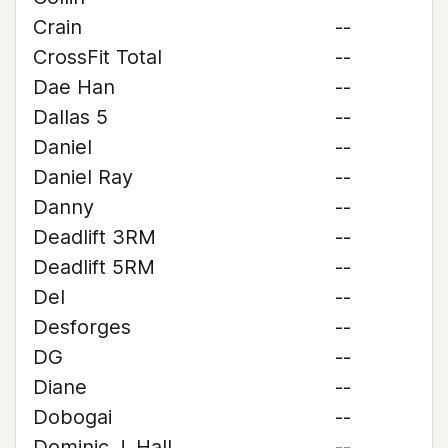
Crain
--
CrossFit Total
--
Dae Han
--
Dallas 5
--
Daniel
--
Daniel Ray
--
Danny
--
Deadlift 3RM
--
Deadlift 5RM
--
Del
--
Desforges
--
DG
--
Diane
--
Dobogai
--
Dominic J. Hall
--