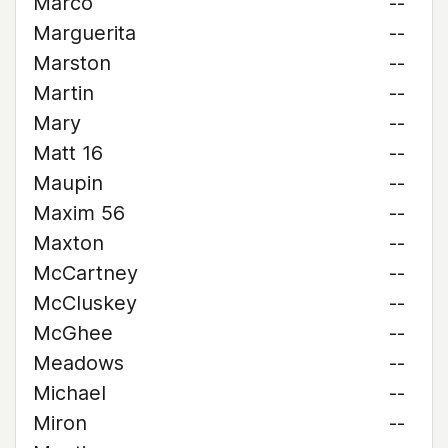
Marco
--
Marguerita
--
Marston
--
Martin
--
Mary
--
Matt 16
--
Maupin
--
Maxim 56
--
Maxton
--
McCartney
--
McCluskey
--
McGhee
--
Meadows
--
Michael
--
Miron
--