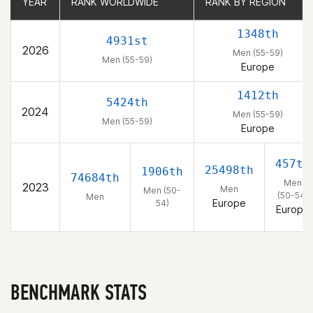
YEAR
YEAR
RANK WORLDWIDE
RANK WORLDWIDE
RANK BY REGION
RANK BY REGION
1348th
4931st
2026
Men (55-59)
Men (55-59)
Europe
1412th
5424th
2024
Men (55-59)
Men (55-59)
Europe
457th
25498th
1906th
74684th
Men
2023
Men
Men (50-
(50-54)
Men
Europe
54)
Europe
BENCHMARK STATS