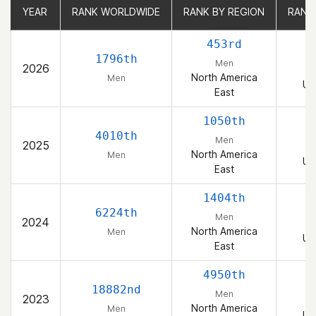
YEAR
YEAR
RANK WORLDWIDE
RANK WORLDWIDE
RANK BY REGION
RANK BY REGION
RANK
RANK
453rd
1796th
Men
2026
North America
Men
Un
East
1050th
4010th
Men
2025
North America
Men
Un
East
1404th
6224th
Men
2024
North America
Men
Un
East
4950th
18882nd
Men
2023
North America
Men
Un