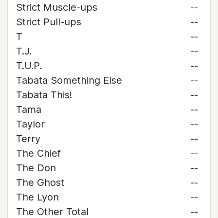
Strict Muscle-ups
--
Strict Pull-ups
--
T
--
T.J.
--
T.U.P.
--
Tabata Something Else
--
Tabata This!
--
Tama
--
Taylor
--
Terry
--
The Chief
--
The Don
--
The Ghost
--
The Lyon
--
The Other Total
--