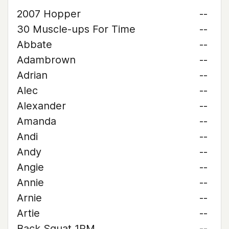
2007 Hopper
--
30 Muscle-ups For Time
--
Abbate
--
Adambrown
--
Adrian
--
Alec
--
Alexander
--
Amanda
--
Andi
--
Andy
--
Angie
--
Annie
--
Arnie
--
Artie
--
Back Squat 1RM
--