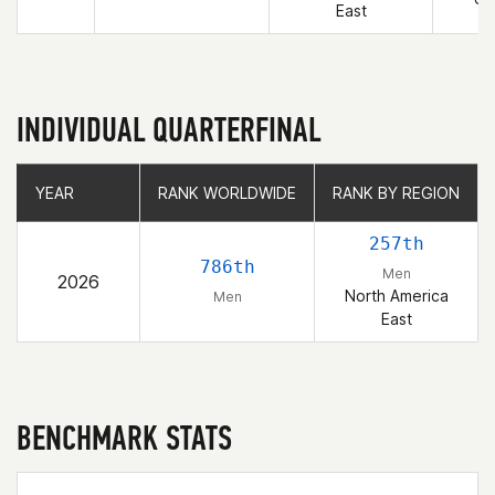
East
INDIVIDUAL QUARTERFINAL
YEAR
YEAR
RANK WORLDWIDE
RANK WORLDWIDE
RANK BY REGION
RANK BY REGION
257th
786th
Men
2026
North America
Men
East
BENCHMARK STATS