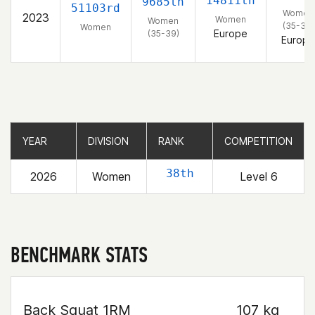
14811th
9685th
51103rd
Women
2023
Women
Women
(35-39)
Women
Europe
(35-39)
Europe
YEAR
YEAR
DIVISION
DIVISION
RANK
RANK
COMPETITION
COMPETITION
38th
2026
Women
Level 6
BENCHMARK STATS
Back Squat 1RM
107 kg