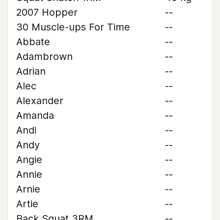
2007 Hopper
--
30 Muscle-ups For Time
--
Abbate
--
Adambrown
--
Adrian
--
Alec
--
Alexander
--
Amanda
--
Andi
--
Andy
--
Angie
--
Annie
--
Arnie
--
Artie
--
Back Squat 3RM
--