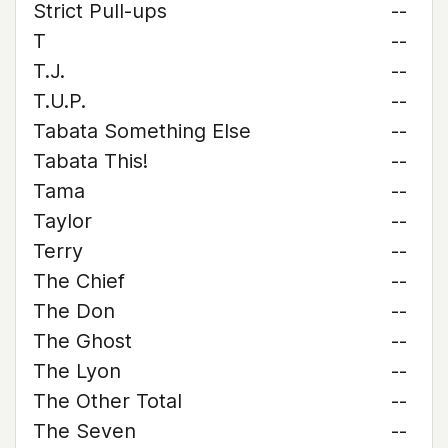
Strict Pull-ups
--
T
--
T.J.
--
T.U.P.
--
Tabata Something Else
--
Tabata This!
--
Tama
--
Taylor
--
Terry
--
The Chief
--
The Don
--
The Ghost
--
The Lyon
--
The Other Total
--
The Seven
--