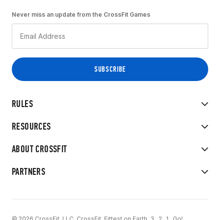
Never miss an update from the CrossFit Games
RULES
RESOURCES
ABOUT CROSSFIT
PARTNERS
© 2026 CrossFit, LLC. CrossFit, Fittest on Earth, 3...2...1...Go!