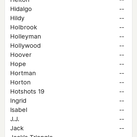
Hidalgo
--
Hildy
--
Holbrook
--
Holleyman
--
Hollywood
--
Hoover
--
Hope
--
Hortman
--
Horton
--
Hotshots 19
--
Ingrid
--
Isabel
--
J.J.
--
Jack
--