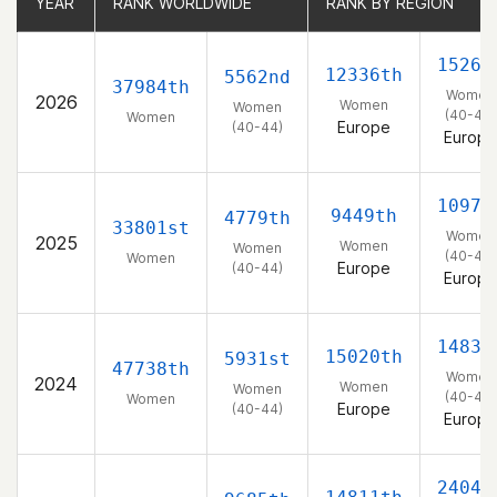
YEAR
YEAR
RANK WORLDWIDE
RANK WORLDWIDE
RANK BY REGION
RANK BY REGION
1526t
12336th
5562nd
37984th
Women
2026
Women
Women
(40-44)
Women
Europe
(40-44)
Europe
1097t
9449th
4779th
33801st
Women
2025
Women
Women
(40-44)
Women
Europe
(40-44)
Europe
1483r
15020th
5931st
47738th
Women
2024
Women
Women
(40-44)
Women
Europe
(40-44)
Europe
2404t