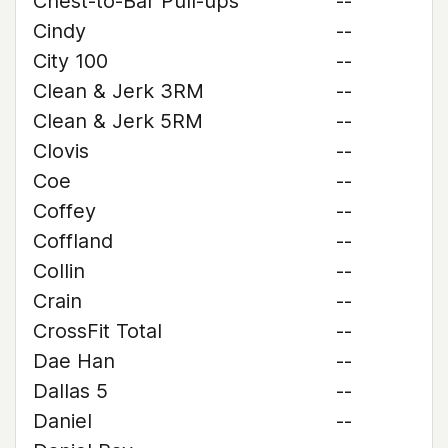
Chest-to-Bar Pull-ups
--
Cindy
--
City 100
--
Clean & Jerk 3RM
--
Clean & Jerk 5RM
--
Clovis
--
Coe
--
Coffey
--
Coffland
--
Collin
--
Crain
--
CrossFit Total
--
Dae Han
--
Dallas 5
--
Daniel
--