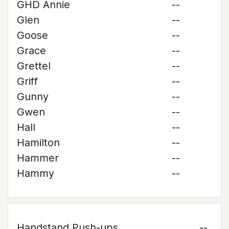
GHD Annie
--
Glen
--
Goose
--
Grace
--
Grettel
--
Griff
--
Gunny
--
Gwen
--
Hall
--
Hamilton
--
Hammer
--
Hammy
--
Handstand Push-ups
--