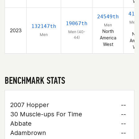
We
419
24549th
Men 
19067th
Men
132147th
44
2023
North
Men (40-
Nor
Men
44)
America
Amer
West
We
BENCHMARK STATS
2007 Hopper
--
30 Muscle-ups For Time
--
Abbate
--
Adambrown
--