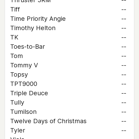
Thruster 5RM
--
Tiff
--
Time Priority Angie
--
Timothy Helton
--
TK
--
Toes-to-Bar
--
Tom
--
Tommy V
--
Topsy
--
TPT9000
--
Triple Deuce
--
Tully
--
Tumilson
--
Twelve Days of Christmas
--
Tyler
--