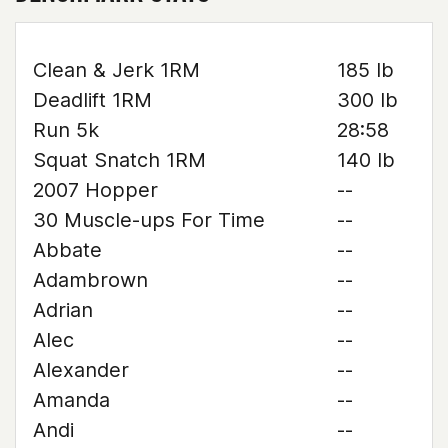
Clean & Jerk 1RM
185 lb
Deadlift 1RM
300 lb
Run 5k
28:58
Squat Snatch 1RM
140 lb
2007 Hopper
--
30 Muscle-ups For Time
--
Abbate
--
Adambrown
--
Adrian
--
Alec
--
Alexander
--
Amanda
--
Andi
--