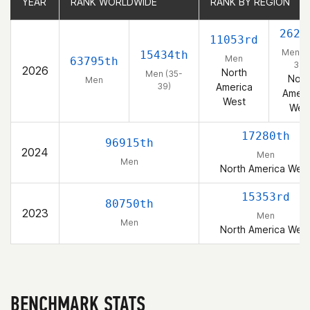
YEAR
YEAR
RANK WORLDWIDE
RANK WORLDWIDE
RANK BY REGION
RANK BY REGION
2629
11053rd
Men (3
15434th
Men
63795th
39)
2026
North
Men (35-
Nort
Men
39)
America
Ameri
West
Wes
17280th
96915th
2024
Men
Men
North America Wes
15353rd
80750th
2023
Men
Men
North America Wes
BENCHMARK STATS