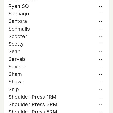
Ryan SO
--
Santiago
--
Santora
--
Schmalls
--
Scooter
--
Scotty
--
Sean
--
Servais
--
Severin
--
Sham
--
Shawn
--
Ship
--
Shoulder Press 1RM
--
Shoulder Press 3RM
--
Shoulder Press 5RM
--