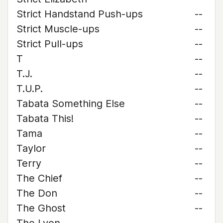
Strict Handstand Push-ups
--
Strict Muscle-ups
--
Strict Pull-ups
--
T
--
T.J.
--
T.U.P.
--
Tabata Something Else
--
Tabata This!
--
Tama
--
Taylor
--
Terry
--
The Chief
--
The Don
--
The Ghost
--