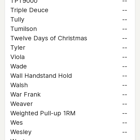
TPT9000
--
Triple Deuce
--
Tully
--
Tumilson
--
Twelve Days of Christmas
--
Tyler
--
Viola
--
Wade
--
Wall Handstand Hold
--
Walsh
--
War Frank
--
Weaver
--
Weighted Pull-up 1RM
--
Wes
--
Wesley
--