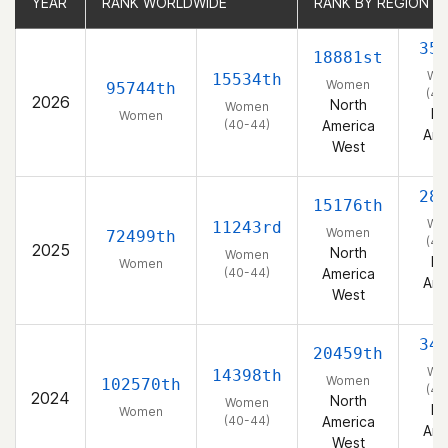
YEAR
YEAR
RANK WORLDWIDE
RANK WORLDWIDE
RANK BY REGION
RANK BY REGION
35
18881st
Wo
15534th
Women
95744th
(40
2026
North
Women
No
Women
(40-44)
America
Ame
West
W
28
15176th
Wo
11243rd
Women
72499th
(40
2025
North
Women
No
Women
(40-44)
America
Ame
West
W
34
20459th
Wo
14398th
Women
102570th
(40
2024
North
Women
No
Women
(40-44)
America
Ame
West