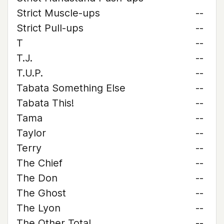
Strict Muscle-ups
--
Strict Pull-ups
--
T
--
T.J.
--
T.U.P.
--
Tabata Something Else
--
Tabata This!
--
Tama
--
Taylor
--
Terry
--
The Chief
--
The Don
--
The Ghost
--
The Lyon
--
The Other Total
--