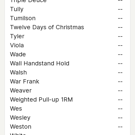
Triple Deuce
--
Tully
--
Tumilson
--
Twelve Days of Christmas
--
Tyler
--
Viola
--
Wade
--
Wall Handstand Hold
--
Walsh
--
War Frank
--
Weaver
--
Weighted Pull-up 1RM
--
Wes
--
Wesley
--
Weston
--