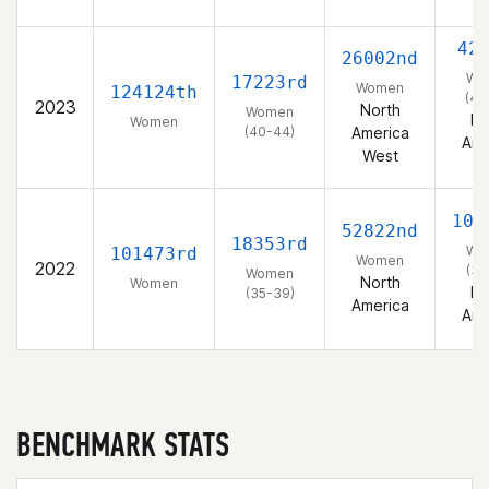
W
42
26002nd
Wo
17223rd
Women
124124th
(40
2023
North
Women
No
Women
(40-44)
America
Ame
West
W
103
52822nd
18353rd
Wo
101473rd
Women
2022
(35
Women
North
Women
No
(35-39)
America
Ame
BENCHMARK STATS