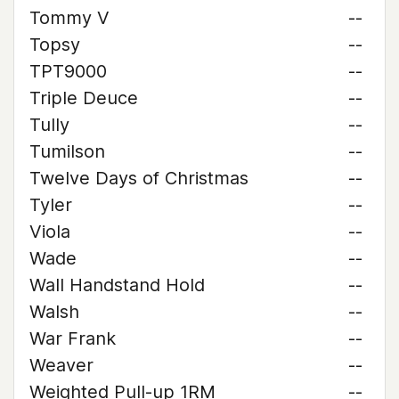
Tommy V
--
Topsy
--
TPT9000
--
Triple Deuce
--
Tully
--
Tumilson
--
Twelve Days of Christmas
--
Tyler
--
Viola
--
Wade
--
Wall Handstand Hold
--
Walsh
--
War Frank
--
Weaver
--
Weighted Pull-up 1RM
--