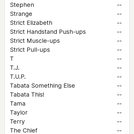
Stephen
--
Strange
--
Strict Elizabeth
--
Strict Handstand Push-ups
--
Strict Muscle-ups
--
Strict Pull-ups
--
T
--
T.J.
--
T.U.P.
--
Tabata Something Else
--
Tabata This!
--
Tama
--
Taylor
--
Terry
--
The Chief
--