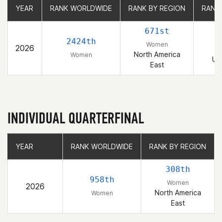
YEAR
YEAR
RANK WORLDWIDE
RANK WORLDWIDE
RANK BY REGION
RANK BY REGION
RANK
RANK
671st
2424th
Women
2026
North America
Women
Un
East
INDIVIDUAL QUARTERFINAL
YEAR
YEAR
RANK WORLDWIDE
RANK WORLDWIDE
RANK BY REGION
RANK BY REGION
308th
958th
Women
2026
North America
Women
East