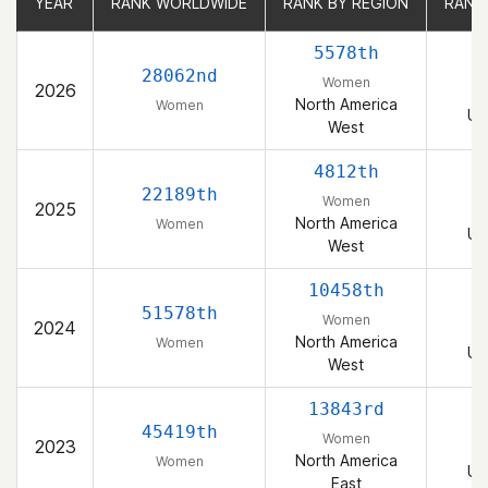
YEAR
YEAR
RANK WORLDWIDE
RANK WORLDWIDE
RANK BY REGION
RANK BY REGION
RANK
RANK
5578th
28062nd
Women
2026
North America
Women
Un
West
4812th
22189th
Women
2025
North America
Women
Un
West
10458th
51578th
Women
2024
North America
Women
Un
West
13843rd
45419th
Women
2023
North America
Women
Un
East