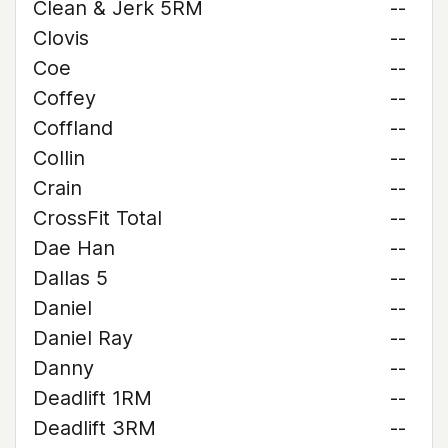
Clean & Jerk 5RM
--
Clovis
--
Coe
--
Coffey
--
Coffland
--
Collin
--
Crain
--
CrossFit Total
--
Dae Han
--
Dallas 5
--
Daniel
--
Daniel Ray
--
Danny
--
Deadlift 1RM
--
Deadlift 3RM
--