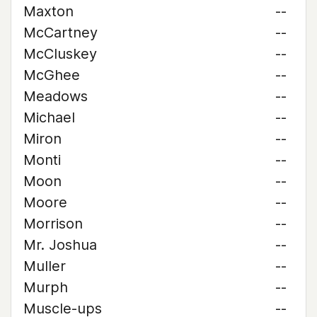
Maxton
--
McCartney
--
McCluskey
--
McGhee
--
Meadows
--
Michael
--
Miron
--
Monti
--
Moon
--
Moore
--
Morrison
--
Mr. Joshua
--
Muller
--
Murph
--
Muscle-ups
--