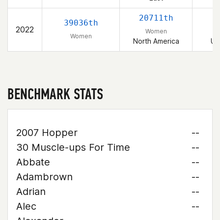
20711th
39036th
2022
Women
Women
North America
Un
BENCHMARK STATS
2007 Hopper
--
30 Muscle-ups For Time
--
Abbate
--
Adambrown
--
Adrian
--
Alec
--