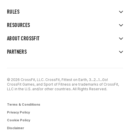
RULES
RESOURCES
ABOUT CROSSFIT
PARTNERS
© 2026 CrossFit, LLC. CrossFit, Fittest on Earth, 3...2...1...Go!
CrossFit Games, and Sport of Fitness are trademarks of CrossFit,
LLC in the U.S. and/or other countries. All Rights Reserved.
Terms & Conditions
Privacy Policy
Cookie Policy
Disclaimer