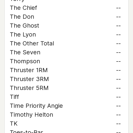
The Chief
--
The Don
--
The Ghost
--
The Lyon
--
The Other Total
--
The Seven
--
Thompson
--
Thruster 1RM
--
Thruster 3RM
--
Thruster 5RM
--
Tiff
--
Time Priority Angie
--
Timothy Helton
--
TK
--
Toes-to-Bar
--