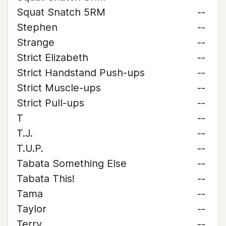
Squat Snatch 5RM
--
Stephen
--
Strange
--
Strict Elizabeth
--
Strict Handstand Push-ups
--
Strict Muscle-ups
--
Strict Pull-ups
--
T
--
T.J.
--
T.U.P.
--
Tabata Something Else
--
Tabata This!
--
Tama
--
Taylor
--
Terry
--