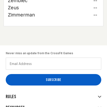
Zembiec
--
Zeus
--
Zimmerman
--
Never miss an update from the CrossFit Games
RULES