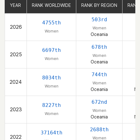
YEAR
YEAR
RANK WORLDWIDE
RANK WORLDWIDE
RANK BY REGION
RANK BY REGION
RANK
RANK
503rd
4755th
2026
Women
Women
Oceania
678th
6697th
2025
Women
Women
Oceania
744th
8034th
2024
Women
Women
Oceania
Ne
672nd
8227th
2023
Women
Women
Oceania
Ne
2688th
37164th
2022
Women