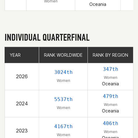
Women
Oceania
INDIVIDUAL QUARTERFINAL
YEAR
YEAR
RANK WORLDWIDE
RANK WORLDWIDE
RANK BY REGION
RANK BY REGION
347th
3024th
2026
Women
Women
Oceania
479th
5537th
2024
Women
Women
Oceania
406th
4167th
2023
Women
Women
Oceania