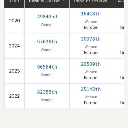
YEAR
YEAR
RANK WORLDWIDE
RANK WORLDWIDE
RANK BY REGION
RANK BY REGION
RANK
RANK
16418th
49842nd
2026
Women
Women
Europe
Uni
30978th
97636th
2024
Women
Women
Europe
Uni
29539th
96564th
2023
Women
Women
Europe
Uni
25145th
82355th
2022
Women
Women
Europe
Uni