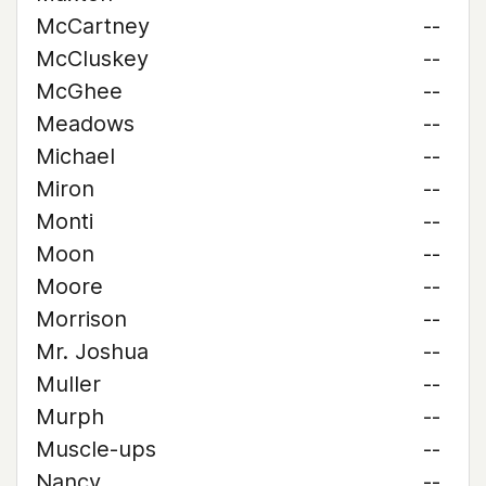
McCartney
--
McCluskey
--
McGhee
--
Meadows
--
Michael
--
Miron
--
Monti
--
Moon
--
Moore
--
Morrison
--
Mr. Joshua
--
Muller
--
Murph
--
Muscle-ups
--
Nancy
--