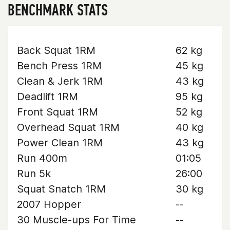
BENCHMARK STATS
Back Squat 1RM
62 kg
Bench Press 1RM
45 kg
Clean & Jerk 1RM
43 kg
Deadlift 1RM
95 kg
Front Squat 1RM
52 kg
Overhead Squat 1RM
40 kg
Power Clean 1RM
43 kg
Run 400m
01:05
Run 5k
26:00
Squat Snatch 1RM
30 kg
2007 Hopper
--
30 Muscle-ups For Time
--