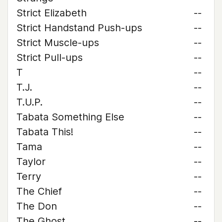
Strict Elizabeth
--
Strict Handstand Push-ups
--
Strict Muscle-ups
--
Strict Pull-ups
--
T
--
T.J.
--
T.U.P.
--
Tabata Something Else
--
Tabata This!
--
Tama
--
Taylor
--
Terry
--
The Chief
--
The Don
--
The Ghost
--