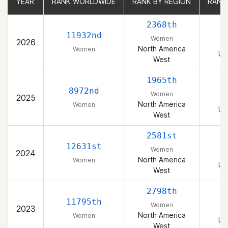
YEAR
YEAR
RANK WORLDWIDE
RANK WORLDWIDE
RANK BY REGION
RANK BY REGION
RANK
RANK
2368th
11932nd
Women
2026
North America
Women
Un
West
1965th
8972nd
Women
2025
North America
Women
Un
West
2581st
12631st
Women
2024
North America
Women
Un
West
2798th
11795th
Women
2023
North America
Women
Un
West