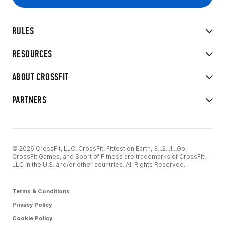
RULES
RESOURCES
ABOUT CROSSFIT
PARTNERS
© 2026 CrossFit, LLC. CrossFit, Fittest on Earth, 3...2...1...Go!
CrossFit Games, and Sport of Fitness are trademarks of CrossFit,
LLC in the U.S. and/or other countries. All Rights Reserved.
Terms & Conditions
Privacy Policy
Cookie Policy