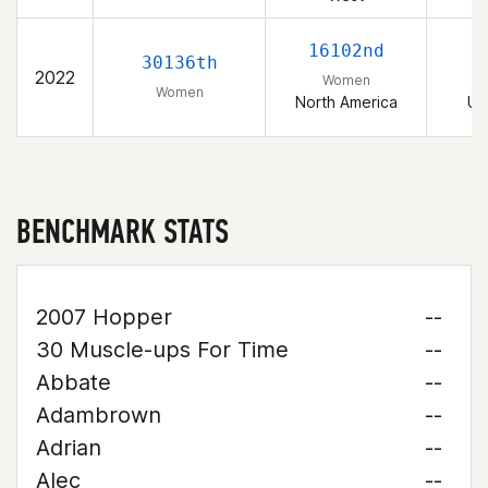
16102nd
30136th
2022
Women
Women
North America
Un
BENCHMARK STATS
2007 Hopper
--
30 Muscle-ups For Time
--
Abbate
--
Adambrown
--
Adrian
--
Alec
--