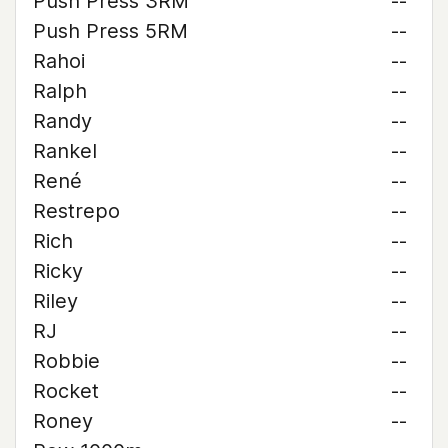
Push Press 3RM
--
Push Press 5RM
--
Rahoi
--
Ralph
--
Randy
--
Rankel
--
René
--
Restrepo
--
Rich
--
Ricky
--
Riley
--
RJ
--
Robbie
--
Rocket
--
Roney
--