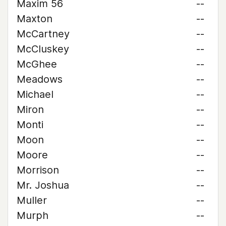
Maxim 56
--
Maxton
--
McCartney
--
McCluskey
--
McGhee
--
Meadows
--
Michael
--
Miron
--
Monti
--
Moon
--
Moore
--
Morrison
--
Mr. Joshua
--
Muller
--
Murph
--