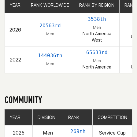
YEAR
YEAR
RANK WORLDWIDE
RANK WORLDWIDE
RANK BY REGION
RANK BY REGION
RANK
RANK
3538th
20563rd
Men
2026
North America
Men
Un
West
65633rd
5
144036th
2022
Men
Men
North America
Un
COMMUNITY
YEAR
YEAR
DIVISION
DIVISION
RANK
RANK
COMPETITION
COMPETITION
269th
2025
Men
Service Cup