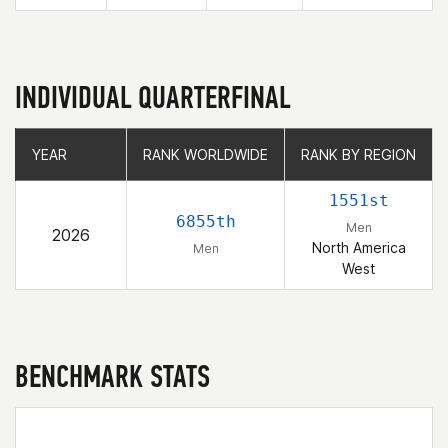
INDIVIDUAL QUARTERFINAL
YEAR
YEAR
RANK WORLDWIDE
RANK WORLDWIDE
RANK BY REGION
RANK BY REGION
1551st
6855th
Men
2026
North America
Men
West
BENCHMARK STATS