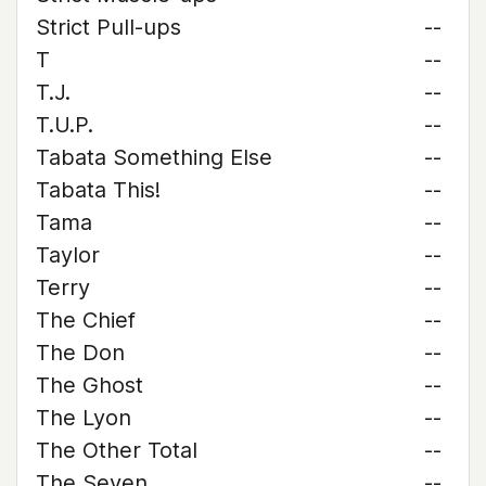
Strict Pull-ups
--
T
--
T.J.
--
T.U.P.
--
Tabata Something Else
--
Tabata This!
--
Tama
--
Taylor
--
Terry
--
The Chief
--
The Don
--
The Ghost
--
The Lyon
--
The Other Total
--
The Seven
--