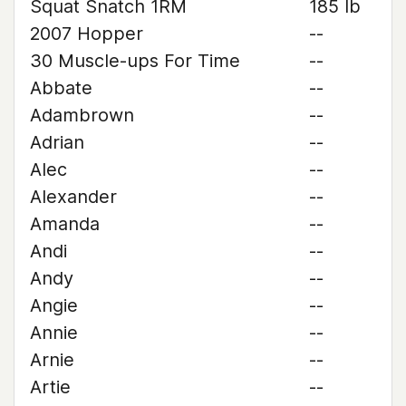
Squat Snatch 1RM
185 lb
2007 Hopper
--
30 Muscle-ups For Time
--
Abbate
--
Adambrown
--
Adrian
--
Alec
--
Alexander
--
Amanda
--
Andi
--
Andy
--
Angie
--
Annie
--
Arnie
--
Artie
--