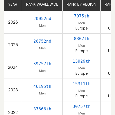
YEAR
YEAR
RANK WORLDWIDE
RANK WORLDWIDE
RANK BY REGION
RANK BY REGION
RANK
RANK
7075th
20052nd
2026
Men
Men
Europe
Uni
8307th
26752nd
2025
Men
Men
Europe
Uni
13929th
39757th
2024
Men
Men
Europe
Uni
15311th
46195th
2023
Men
Men
Europe
Uni
30757th
87666th
2022
Men