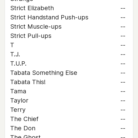
Strict Elizabeth
--
Strict Handstand Push-ups
--
Strict Muscle-ups
--
Strict Pull-ups
--
T
--
T.J.
--
T.U.P.
--
Tabata Something Else
--
Tabata This!
--
Tama
--
Taylor
--
Terry
--
The Chief
--
The Don
--
The Ghost
--