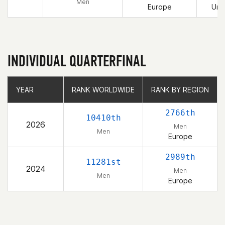
Men
Europe
Uni
INDIVIDUAL QUARTERFINAL
YEAR
YEAR
RANK WORLDWIDE
RANK WORLDWIDE
RANK BY REGION
RANK BY REGION
2766th
10410th
2026
Men
Men
Europe
2989th
11281st
2024
Men
Men
Europe