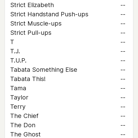
Strict Elizabeth
--
Strict Handstand Push-ups
--
Strict Muscle-ups
--
Strict Pull-ups
--
T
--
T.J.
--
T.U.P.
--
Tabata Something Else
--
Tabata This!
--
Tama
--
Taylor
--
Terry
--
The Chief
--
The Don
--
The Ghost
--