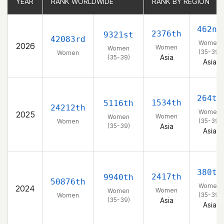
YEAR
YEAR
RANK WORLDWIDE
RANK WORLDWIDE
RANK BY REGION
RANK BY REGION
462nd
2376th
9321st
42083rd
Women
2026
Women
Women
(35-39)
Women
Asia
(35-39)
Asia
264th
1534th
5116th
24212th
Women
2025
Women
Women
(35-39)
Women
(35-39)
Asia
Asia
380th
2417th
9940th
50876th
Women
2024
Women
Women
(35-39)
Women
(35-39)
Asia
Asia