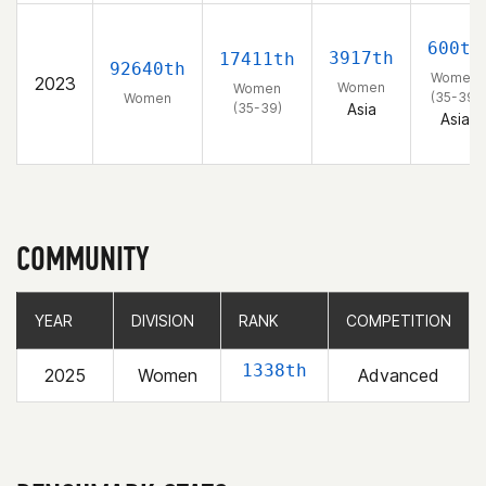
600th
3917th
17411th
92640th
Women
2023
Women
Women
(35-39)
Women
(35-39)
Asia
Asia
COMMUNITY
YEAR
YEAR
DIVISION
DIVISION
RANK
RANK
COMPETITION
COMPETITION
1338th
2025
Women
Advanced