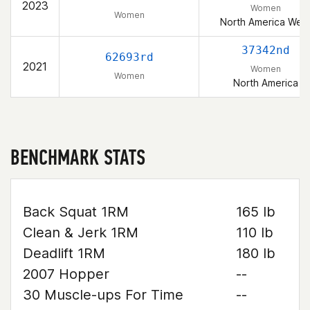
2023
Women
Women
North America Wes
37342nd
62693rd
2021
Women
Women
North America
BENCHMARK STATS
Back Squat 1RM
165 lb
Clean & Jerk 1RM
110 lb
Deadlift 1RM
180 lb
2007 Hopper
--
30 Muscle-ups For Time
--