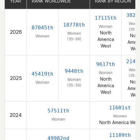
YEAR
YEAR
RANK WORLDWIDE
RANK WORLDWIDE
RANK BY REGION
RANK BY REGION
3827
17115th
Wome
18778th
Women
87045th
(35-3
2026
North
Women
Nort
Women
(35-39)
America
Ameri
West
Wes
2143
9617th
Wome
9448th
Women
45419th
(35-3
2025
North
Women
Nort
Women
(35-39)
America
Ameri
West
Wes
11601st
57511th
2024
Women
Women
North America Wes
11109th
49982nd