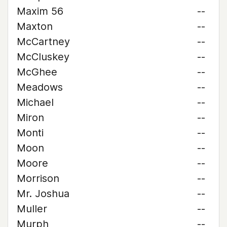
Maxim 56
--
Maxton
--
McCartney
--
McCluskey
--
McGhee
--
Meadows
--
Michael
--
Miron
--
Monti
--
Moon
--
Moore
--
Morrison
--
Mr. Joshua
--
Muller
--
Murph
--