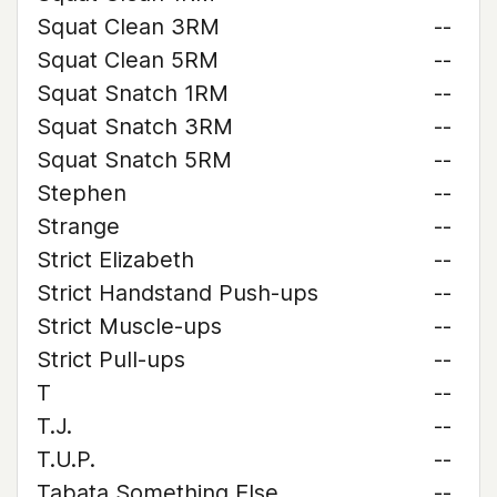
Squat Clean 3RM
--
Squat Clean 5RM
--
Squat Snatch 1RM
--
Squat Snatch 3RM
--
Squat Snatch 5RM
--
Stephen
--
Strange
--
Strict Elizabeth
--
Strict Handstand Push-ups
--
Strict Muscle-ups
--
Strict Pull-ups
--
T
--
T.J.
--
T.U.P.
--
Tabata Something Else
--