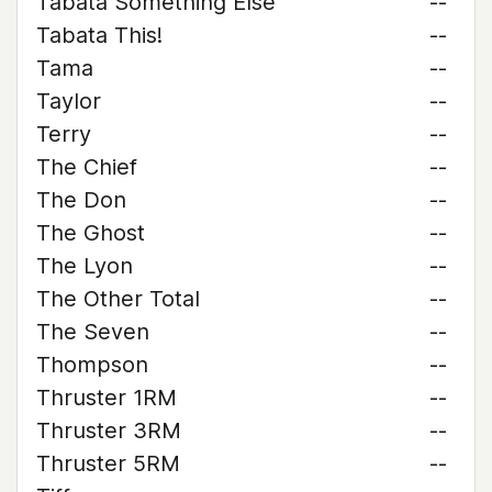
Tabata Something Else
--
Tabata This!
--
Tama
--
Taylor
--
Terry
--
The Chief
--
The Don
--
The Ghost
--
The Lyon
--
The Other Total
--
The Seven
--
Thompson
--
Thruster 1RM
--
Thruster 3RM
--
Thruster 5RM
--