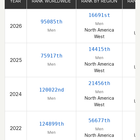
YEAR
YEAR
RANK WORLDWIDE
RANK WORLDWIDE
RANK BY REGION
RANK BY REGION
RANK
RANK
16691st
95085th
Men
2026
North America
Men
Un
West
14415th
75917th
Men
2025
North America
Men
Un
West
21456th
120022nd
Men
2024
North America
Men
Un
West
56677th
124899th
2022
Men
Men
North America
Un