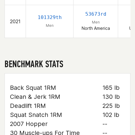
53673rd
101329th
2021
Men
Men
North America
Un
BENCHMARK STATS
Back Squat 1RM
165 lb
Clean & Jerk 1RM
130 lb
Deadlift 1RM
225 lb
Squat Snatch 1RM
102 lb
2007 Hopper
--
30 Muscle-ups For Time
--