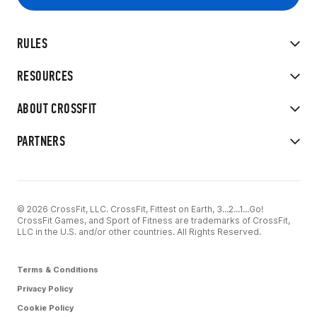
RULES
RESOURCES
ABOUT CROSSFIT
PARTNERS
© 2026 CrossFit, LLC. CrossFit, Fittest on Earth, 3...2...1...Go!
CrossFit Games, and Sport of Fitness are trademarks of CrossFit,
LLC in the U.S. and/or other countries. All Rights Reserved.
Terms & Conditions
Privacy Policy
Cookie Policy