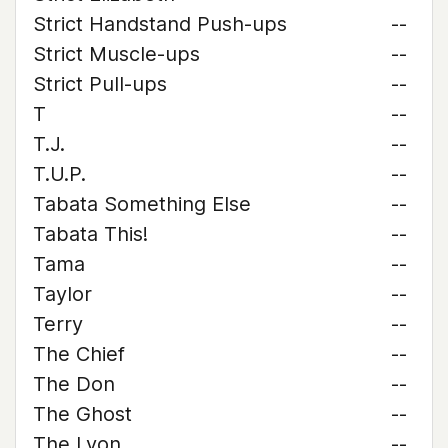
Strict Handstand Push-ups
--
Strict Muscle-ups
--
Strict Pull-ups
--
T
--
T.J.
--
T.U.P.
--
Tabata Something Else
--
Tabata This!
--
Tama
--
Taylor
--
Terry
--
The Chief
--
The Don
--
The Ghost
--
The Lyon
--