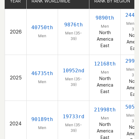
YEAR
YEAR
RANK WORLDWIDE
RANK WORLDWIDE
RANK BY REGION
RANK BY REGION
2441
9890th
Men (3
9876th
Men
40750th
39)
2026
North
Men (35-
Nort
Men
39)
America
Ameri
East
East
2994
12168th
Men (3
10952nd
Men
46735th
39)
2025
North
Men (35-
Nort
Men
39)
America
Ameri
East
East
5056
21998th
Men (3
19733rd
Men
90189th
39)
2024
North
Men (35-
Nort
Men
39)
America
Ameri
East