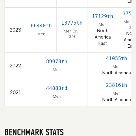
East
3750
17129th
Men (3
13775th
Men
66440th
39)
2023
North
Men (35-
Nort
Men
39)
America
Ameri
East
East
41055th
89978th
2022
Men
Men
North America
23816th
44883rd
2021
Men
Men
North America
BENCHMARK STATS