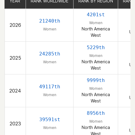
YEAR
YEAR
RANK WORLDWIDE
RANK WORLDWIDE
RANK BY REGION
RANK BY REGION
RANK
RANK
4201st
21240th
Women
2026
North America
Women
Un
West
5229th
24285th
Women
2025
North America
Women
Un
West
9999th
49117th
Women
2024
North America
Women
Un
West
8956th
39591st
Women
2023
North America
Women
Un
West