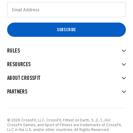
RULES
RESOURCES
ABOUT CROSSFIT
PARTNERS
© 2026 CrossFit, LLC. CrossFit, Fittest on Earth, 3...2...1...Go!
CrossFit Games, and Sport of Fitness are trademarks of CrossFit,
LLC in the U.S. and/or other countries. All Rights Reserved.