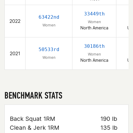
33449th
63422nd
2022
Women
Women
North America
Un
30186th
50533rd
2021
Women
Women
North America
Un
BENCHMARK STATS
Back Squat 1RM
190 lb
Clean & Jerk 1RM
135 lb