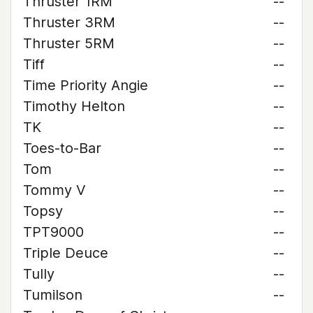
Thruster 1RM
--
Thruster 3RM
--
Thruster 5RM
--
Tiff
--
Time Priority Angie
--
Timothy Helton
--
TK
--
Toes-to-Bar
--
Tom
--
Tommy V
--
Topsy
--
TPT9000
--
Triple Deuce
--
Tully
--
Tumilson
--