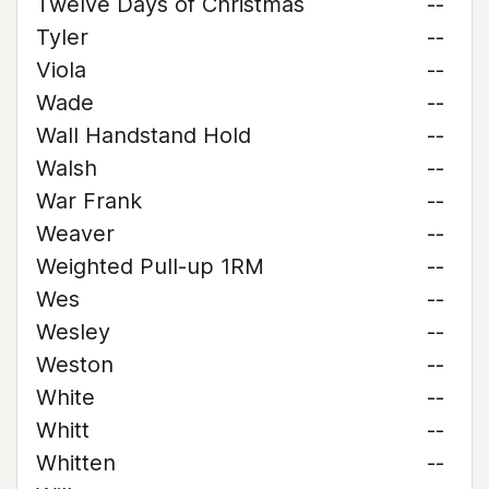
Twelve Days of Christmas
--
Tyler
--
Viola
--
Wade
--
Wall Handstand Hold
--
Walsh
--
War Frank
--
Weaver
--
Weighted Pull-up 1RM
--
Wes
--
Wesley
--
Weston
--
White
--
Whitt
--
Whitten
--