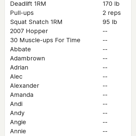
Deadlift 1RM
170 lb
Pull-ups
2 reps
Squat Snatch 1RM
95 lb
2007 Hopper
--
30 Muscle-ups For Time
--
Abbate
--
Adambrown
--
Adrian
--
Alec
--
Alexander
--
Amanda
--
Andi
--
Andy
--
Angie
--
Annie
--