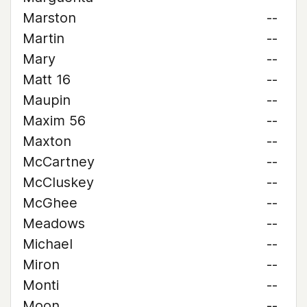
Marston
--
Martin
--
Mary
--
Matt 16
--
Maupin
--
Maxim 56
--
Maxton
--
McCartney
--
McCluskey
--
McGhee
--
Meadows
--
Michael
--
Miron
--
Monti
--
Moon
--