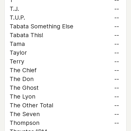
T
--
T.J.
--
T.U.P.
--
Tabata Something Else
--
Tabata This!
--
Tama
--
Taylor
--
Terry
--
The Chief
--
The Don
--
The Ghost
--
The Lyon
--
The Other Total
--
The Seven
--
Thompson
--