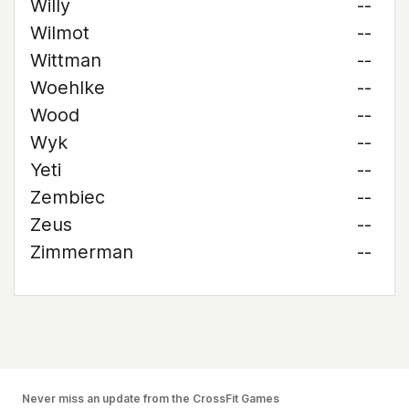
Willy
--
Wilmot
--
Wittman
--
Woehlke
--
Wood
--
Wyk
--
Yeti
--
Zembiec
--
Zeus
--
Zimmerman
--
Never miss an update from the CrossFit Games