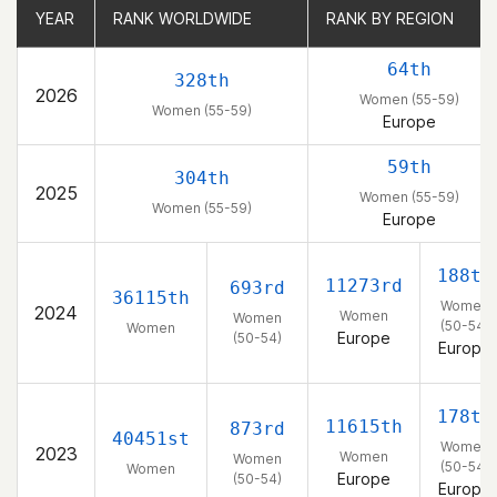
YEAR
YEAR
RANK WORLDWIDE
RANK WORLDWIDE
RANK BY REGION
RANK BY REGION
64th
328th
2026
Women (55-59)
Women (55-59)
Europe
59th
304th
2025
Women (55-59)
Women (55-59)
Europe
188th
11273rd
693rd
36115th
Women
2024
Women
Women
(50-54)
Women
Europe
(50-54)
Europe
178th
11615th
873rd
40451st
Women
2023
Women
Women
(50-54)
Women
Europe
(50-54)
Europe