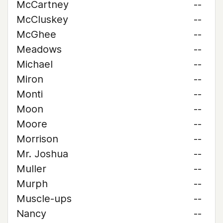
McCartney
--
McCluskey
--
McGhee
--
Meadows
--
Michael
--
Miron
--
Monti
--
Moon
--
Moore
--
Morrison
--
Mr. Joshua
--
Muller
--
Murph
--
Muscle-ups
--
Nancy
--