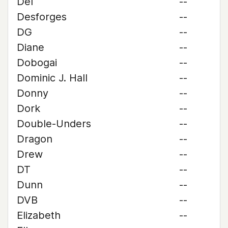
Del
--
Desforges
--
DG
--
Diane
--
Dobogai
--
Dominic J. Hall
--
Donny
--
Dork
--
Double-Unders
--
Dragon
--
Drew
--
DT
--
Dunn
--
DVB
--
Elizabeth
--