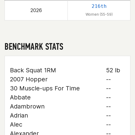
216th
2026
Women (55-59)
BENCHMARK STATS
Back Squat 1RM
52 lb
2007 Hopper
--
30 Muscle-ups For Time
--
Abbate
--
Adambrown
--
Adrian
--
Alec
--
Alexander
--