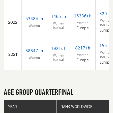
329th
16336th
1465th
53484th
Women
2022
Women
Women
(50-54)
Women
Europe
(50-54)
Europe
155th
8217th
1021st
38347th
Women
2021
Women
Women
(50-54)
Women
Europe
(50-54)
Europe
AGE GROUP QUARTERFINAL
YEAR
YEAR
RANK WORLDWIDE
RANK WORLDWIDE