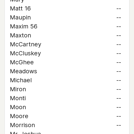
Matt 16
--
Maupin
--
Maxim 56
--
Maxton
--
McCartney
--
McCluskey
--
McGhee
--
Meadows
--
Michael
--
Miron
--
Monti
--
Moon
--
Moore
--
Morrison
--