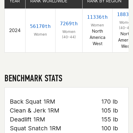
YEAR
YEAR
RANK WORLDWIDE
RANK WORLDWIDE
RANK BY REGION
RANK BY REGION
1883r
11336th
Women
7269th
Women
56170th
(40-44)
2024
North
Women
North
Women
(40-44)
America
Americ
West
West
BENCHMARK STATS
Back Squat 1RM
170 lb
Clean & Jerk 1RM
105 lb
Deadlift 1RM
155 lb
Squat Snatch 1RM
100 lb