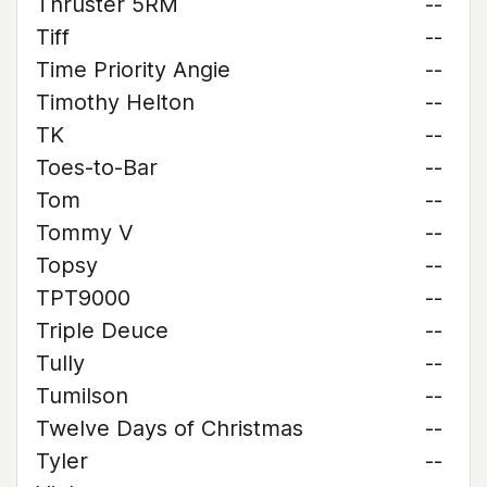
Thruster 5RM
--
Tiff
--
Time Priority Angie
--
Timothy Helton
--
TK
--
Toes-to-Bar
--
Tom
--
Tommy V
--
Topsy
--
TPT9000
--
Triple Deuce
--
Tully
--
Tumilson
--
Twelve Days of Christmas
--
Tyler
--