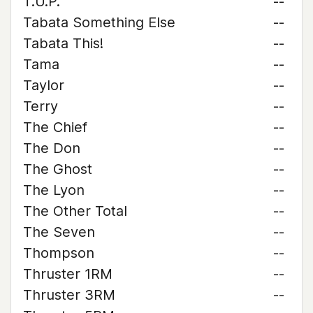
T.U.P.
--
Tabata Something Else
--
Tabata This!
--
Tama
--
Taylor
--
Terry
--
The Chief
--
The Don
--
The Ghost
--
The Lyon
--
The Other Total
--
The Seven
--
Thompson
--
Thruster 1RM
--
Thruster 3RM
--