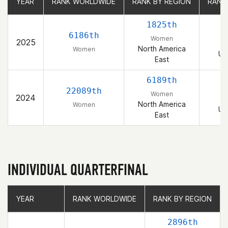
YEAR
YEAR
RANK WORLDWIDE
RANK WORLDWIDE
RANK BY REGION
RANK BY REGION
RANK
RANK
1825th
6186th
Women
2025
North America
Women
Un
East
6189th
22089th
Women
2024
North America
Women
Un
East
INDIVIDUAL QUARTERFINAL
YEAR
YEAR
RANK WORLDWIDE
RANK WORLDWIDE
RANK BY REGION
RANK BY REGION
2896th