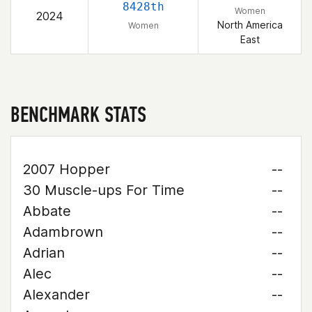
8428th
Women
2024
North America
Women
East
BENCHMARK STATS
2007 Hopper
--
30 Muscle-ups For Time
--
Abbate
--
Adambrown
--
Adrian
--
Alec
--
Alexander
--