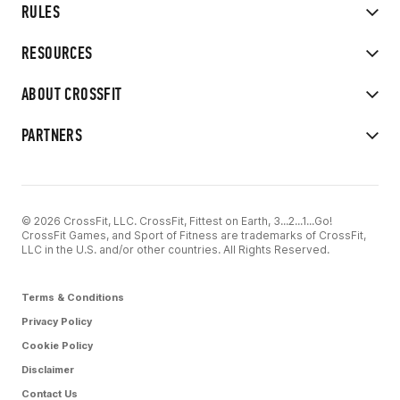
RULES
RESOURCES
ABOUT CROSSFIT
PARTNERS
© 2026 CrossFit, LLC. CrossFit, Fittest on Earth, 3...2...1...Go!
CrossFit Games, and Sport of Fitness are trademarks of CrossFit,
LLC in the U.S. and/or other countries. All Rights Reserved.
Terms & Conditions
Privacy Policy
Cookie Policy
Disclaimer
Contact Us