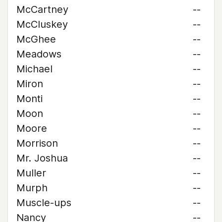
McCartney
--
McCluskey
--
McGhee
--
Meadows
--
Michael
--
Miron
--
Monti
--
Moon
--
Moore
--
Morrison
--
Mr. Joshua
--
Muller
--
Murph
--
Muscle-ups
--
Nancy
--