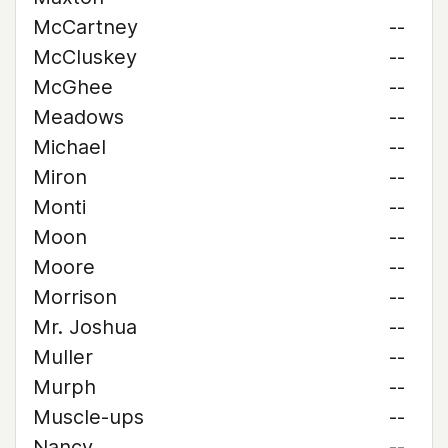
McCartney
--
McCluskey
--
McGhee
--
Meadows
--
Michael
--
Miron
--
Monti
--
Moon
--
Moore
--
Morrison
--
Mr. Joshua
--
Muller
--
Murph
--
Muscle-ups
--
Nancy
--