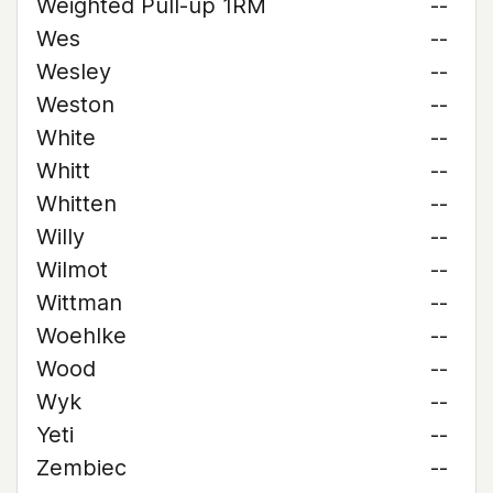
Weighted Pull-up 1RM
--
Wes
--
Wesley
--
Weston
--
White
--
Whitt
--
Whitten
--
Willy
--
Wilmot
--
Wittman
--
Woehlke
--
Wood
--
Wyk
--
Yeti
--
Zembiec
--