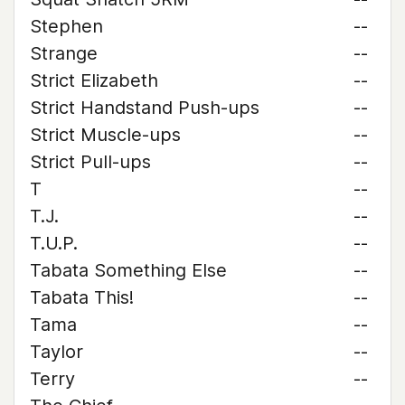
Stephen
--
Strange
--
Strict Elizabeth
--
Strict Handstand Push-ups
--
Strict Muscle-ups
--
Strict Pull-ups
--
T
--
T.J.
--
T.U.P.
--
Tabata Something Else
--
Tabata This!
--
Tama
--
Taylor
--
Terry
--