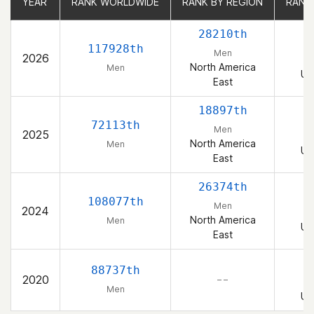
YEAR
YEAR
RANK WORLDWIDE
RANK WORLDWIDE
RANK BY REGION
RANK BY REGION
RANK
RANK
28210th
117928th
Men
2026
North America
Men
Un
East
18897th
72113th
Men
2025
North America
Men
Un
East
26374th
108077th
Men
2024
North America
Men
Un
East
88737th
2020
– –
Men
Un