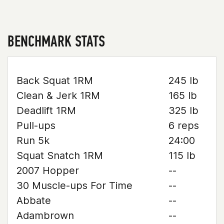
BENCHMARK STATS
Back Squat 1RM
245 lb
Clean & Jerk 1RM
165 lb
Deadlift 1RM
325 lb
Pull-ups
6 reps
Run 5k
24:00
Squat Snatch 1RM
115 lb
2007 Hopper
--
30 Muscle-ups For Time
--
Abbate
--
Adambrown
--