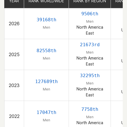
YEAR
YEAR
RANK WORLDWIDE
RANK WORLDWIDE
RANK BY REGION
RANK BY REGION
RANK
RANK
9506th
1
39168th
Men
2026
North America
Men
Un
East
21673rd
3
82558th
Men
2025
North America
Men
Un
East
32295th
4
127689th
Men
2023
North America
Men
Un
East
7758th
17047th
2022
Men
Men
North America
Un