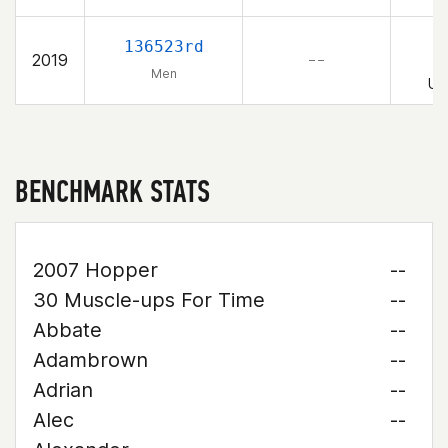
6
136523rd
2019
– –
Men
Un
BENCHMARK STATS
2007 Hopper
--
30 Muscle-ups For Time
--
Abbate
--
Adambrown
--
Adrian
--
Alec
--