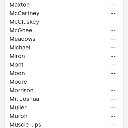
Maxton
--
McCartney
--
McCluskey
--
McGhee
--
Meadows
--
Michael
--
Miron
--
Monti
--
Moon
--
Moore
--
Morrison
--
Mr. Joshua
--
Muller
--
Murph
--
Muscle-ups
--