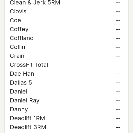
Clean & Jerk 5RM
--
Clovis
--
Coe
--
Coffey
--
Coffland
--
Collin
--
Crain
--
CrossFit Total
--
Dae Han
--
Dallas 5
--
Daniel
--
Daniel Ray
--
Danny
--
Deadlift 1RM
--
Deadlift 3RM
--