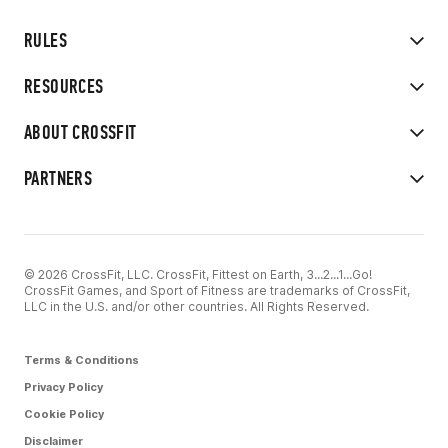
RULES
RESOURCES
ABOUT CROSSFIT
PARTNERS
© 2026 CrossFit, LLC. CrossFit, Fittest on Earth, 3...2...1...Go!
CrossFit Games, and Sport of Fitness are trademarks of CrossFit,
LLC in the U.S. and/or other countries. All Rights Reserved.
Terms & Conditions
Privacy Policy
Cookie Policy
Disclaimer