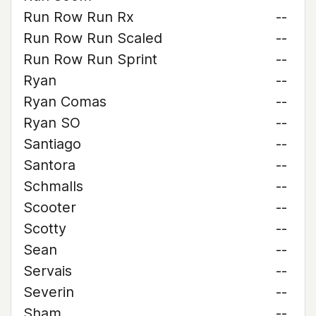
Run Row Run Rx
--
Run Row Run Scaled
--
Run Row Run Sprint
--
Ryan
--
Ryan Comas
--
Ryan SO
--
Santiago
--
Santora
--
Schmalls
--
Scooter
--
Scotty
--
Sean
--
Servais
--
Severin
--
Sham
--