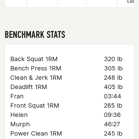
East
BENCHMARK STATS
Back Squat 1RM
320 lb
Bench Press 1RM
305 lb
Clean & Jerk 1RM
248 lb
Deadlift 1RM
405 lb
Fran
03:44
Front Squat 1RM
285 lb
Helen
09:36
Murph
46:27
Power Clean 1RM
245 lb