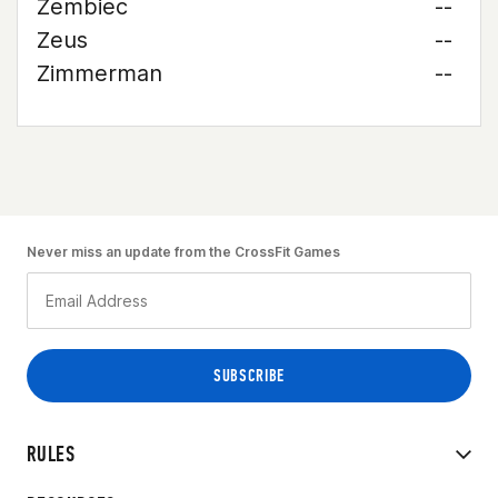
Zembiec
--
Zeus
--
Zimmerman
--
Never miss an update from the CrossFit Games
RULES