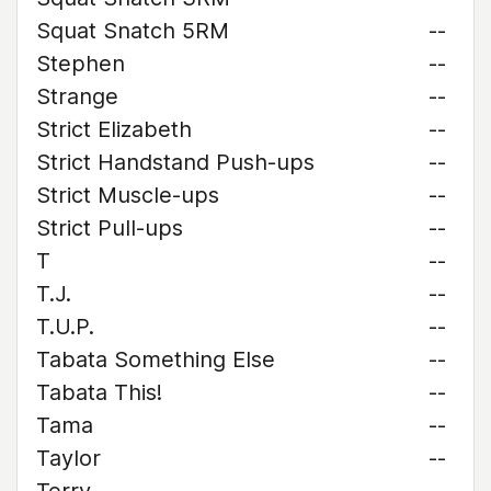
Squat Snatch 5RM
--
Stephen
--
Strange
--
Strict Elizabeth
--
Strict Handstand Push-ups
--
Strict Muscle-ups
--
Strict Pull-ups
--
T
--
T.J.
--
T.U.P.
--
Tabata Something Else
--
Tabata This!
--
Tama
--
Taylor
--