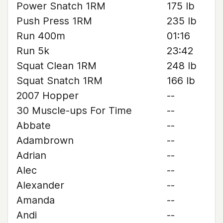
Power Snatch 1RM
175 lb
Push Press 1RM
235 lb
Run 400m
01:16
Run 5k
23:42
Squat Clean 1RM
248 lb
Squat Snatch 1RM
166 lb
2007 Hopper
--
30 Muscle-ups For Time
--
Abbate
--
Adambrown
--
Adrian
--
Alec
--
Alexander
--
Amanda
--
Andi
--