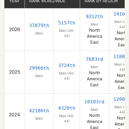
YEAR
YEAR
RANK WORLDWIDE
RANK WORLDWIDE
RANK BY REGION
RANK BY REGION
1416t
9212th
Men (40
5157th
Men
37879th
44)
2026
North
Men (40-
North
Men
44)
America
Americ
East
East
1108t
7683rd
Men (40
3724th
Men
29966th
44)
2025
North
Men (40-
North
Men
44)
America
Americ
East
East
1200t
10103rd
Men (40
4328th
Men
42186th
44)
2024
North
Men (40-
North
Men
44)
America
Americ
East