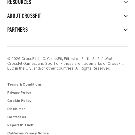
RESOURCES
ABOUT CROSSFIT
PARTNERS
© 2026 CrossFit, LLC. CrossFit, Fittest on Earth, 3...2...1...Go!
CrossFit Games, and Sport of Fitness are trademarks of CrossFit,
LLC in the U.S. and/or other countries. All Rights Reserved.
Terms & Conditions
Privacy Policy
Cookie Policy
Disclaimer
Contact Us
Report IP Theft
California Privacy Notice