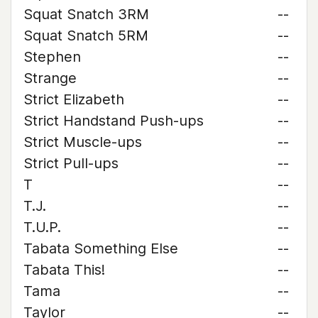
Squat Snatch 3RM
--
Squat Snatch 5RM
--
Stephen
--
Strange
--
Strict Elizabeth
--
Strict Handstand Push-ups
--
Strict Muscle-ups
--
Strict Pull-ups
--
T
--
T.J.
--
T.U.P.
--
Tabata Something Else
--
Tabata This!
--
Tama
--
Taylor
--