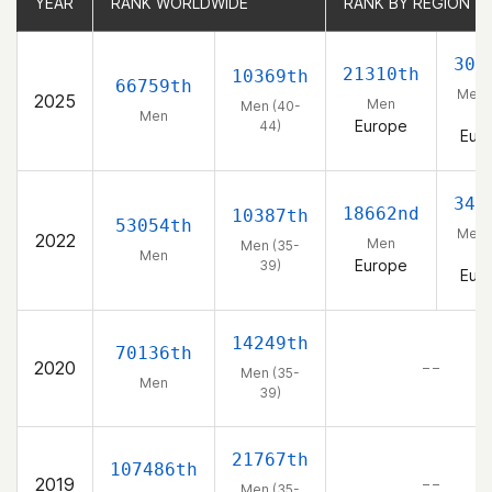
YEAR
YEAR
RANK WORLDWIDE
RANK WORLDWIDE
RANK BY REGION
RANK BY REGION
309
21310th
10369th
66759th
Men 
2025
Men
Men (40-
44
Men
Europe
44)
Eur
345
18662nd
10387th
53054th
Men 
2022
Men
Men (35-
39
Men
Europe
39)
Eur
14249th
70136th
2020
– –
Men (35-
Men
39)
21767th
107486th
2019
– –
Men (35-