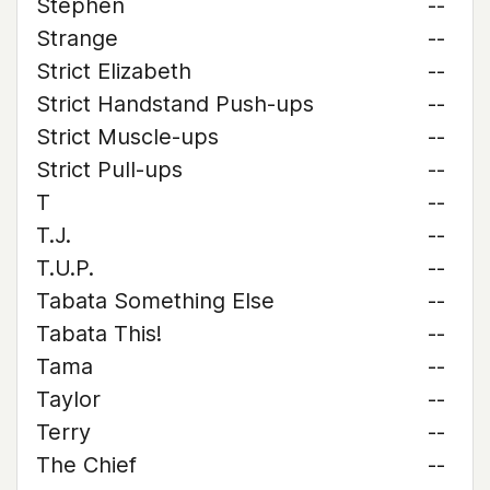
Stephen
--
Strange
--
Strict Elizabeth
--
Strict Handstand Push-ups
--
Strict Muscle-ups
--
Strict Pull-ups
--
T
--
T.J.
--
T.U.P.
--
Tabata Something Else
--
Tabata This!
--
Tama
--
Taylor
--
Terry
--
The Chief
--