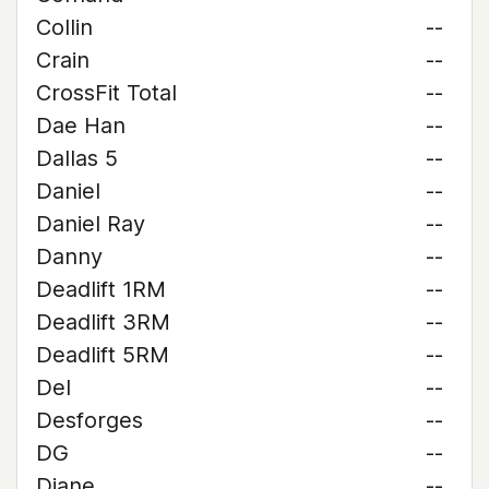
Collin
--
Crain
--
CrossFit Total
--
Dae Han
--
Dallas 5
--
Daniel
--
Daniel Ray
--
Danny
--
Deadlift 1RM
--
Deadlift 3RM
--
Deadlift 5RM
--
Del
--
Desforges
--
DG
--
Diane
--