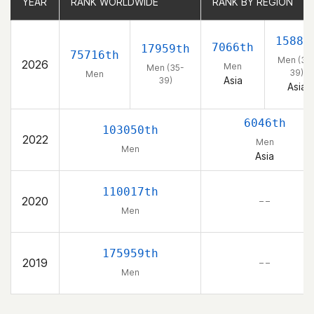
YEAR
YEAR
RANK WORLDWIDE
RANK WORLDWIDE
RANK BY REGION
RANK BY REGION
1588t
7066th
17959th
75716th
Men (35
2026
Men
Men (35-
39)
Men
Asia
39)
Asia
6046th
103050th
2022
Men
Men
Asia
110017th
2020
– –
Men
175959th
2019
– –
Men