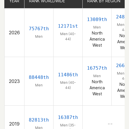
YEAR
YEAR
RANK WORLDWIDE
RANK WORLDWIDE
RANK BY REGION
RANK BY REGION
2485
13089th
Men (4
12171st
Men
75767th
44)
2026
North
Men (40-
Nort
Men
America
44)
Ameri
West
Wes
2669
16757th
Men (4
11486th
Men
88448th
44)
2023
North
Men (40-
Nort
Men
America
44)
Ameri
West
Wes
16387th
82813th
2019
– –
Men (35-
Men