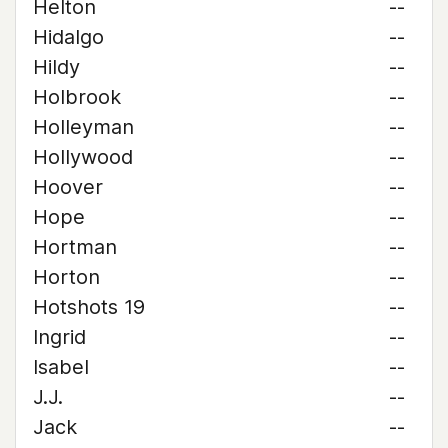
Helton
--
Hidalgo
--
Hildy
--
Holbrook
--
Holleyman
--
Hollywood
--
Hoover
--
Hope
--
Hortman
--
Horton
--
Hotshots 19
--
Ingrid
--
Isabel
--
J.J.
--
Jack
--