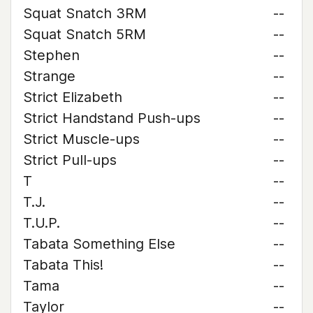
Squat Snatch 3RM
--
Squat Snatch 5RM
--
Stephen
--
Strange
--
Strict Elizabeth
--
Strict Handstand Push-ups
--
Strict Muscle-ups
--
Strict Pull-ups
--
T
--
T.J.
--
T.U.P.
--
Tabata Something Else
--
Tabata This!
--
Tama
--
Taylor
--