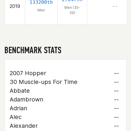
133200th
2019
– –
Men (35-
Men
39)
BENCHMARK STATS
2007 Hopper
--
30 Muscle-ups For Time
--
Abbate
--
Adambrown
--
Adrian
--
Alec
--
Alexander
--