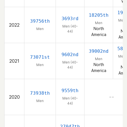
We
196
18205th
3693rd
Men 
39756th
Men
2022
44
Men (40-
North
Men
Nor
44)
America
Amer
582
39002nd
9602nd
Men 
73071st
Men
2021
44
Men (40-
North
Men
Nor
44)
America
Amer
9559th
73938th
2020
– –
Men (40-
Men
44)
27047th