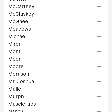
McCartney
--
McCluskey
--
McGhee
--
Meadows
--
Michael
--
Miron
--
Monti
--
Moon
--
Moore
--
Morrison
--
Mr. Joshua
--
Muller
--
Murph
--
Muscle-ups
--
Nancy
--