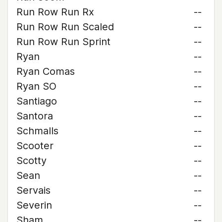
Run Row Run Rx
--
Run Row Run Scaled
--
Run Row Run Sprint
--
Ryan
--
Ryan Comas
--
Ryan SO
--
Santiago
--
Santora
--
Schmalls
--
Scooter
--
Scotty
--
Sean
--
Servais
--
Severin
--
Sham
--