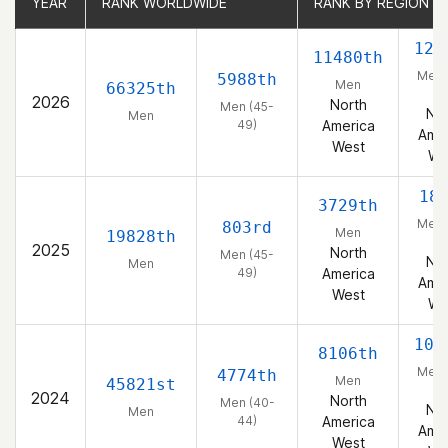
YEAR
YEAR
RANK WORLDWIDE
RANK WORLDWIDE
RANK BY REGION
RANK BY REGION
128
11480th
Men 
5988th
Men
66325th
49
2026
North
Men (45-
Nor
Men
49)
America
Amer
West
We
18
3729th
Men 
803rd
Men
19828th
49
2025
North
Men (45-
Nor
Men
49)
America
Amer
West
We
107
8106th
Men 
4774th
Men
45821st
44
2024
North
Men (40-
Nor
Men
44)
America
Amer
West