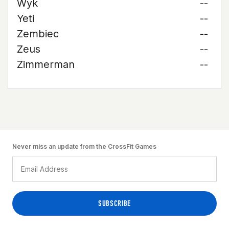
Wyk
--
Yeti
--
Zembiec
--
Zeus
--
Zimmerman
--
Never miss an update from the CrossFit Games