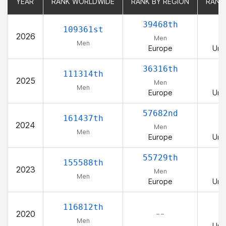
YEAR
YEAR
RANK WORLDWIDE
RANK WORLDWIDE
RANK BY REGION
RANK BY REGION
RANK
RANK
39468th
109361st
2026
Men
Men
Europe
Uni
36316th
111314th
2025
Men
Men
Europe
Uni
57682nd
161437th
2024
Men
Men
Europe
Uni
55729th
155588th
2023
Men
Men
Europe
Uni
116812th
2020
– –
Men
Uni