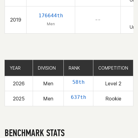
176644th
2019
– –
Men
Uni
YEAR
YEAR
DIVISION
DIVISION
RANK
RANK
COMPETITION
COMPETITION
58th
2026
Men
Level 2
637th
2025
Men
Rookie
BENCHMARK STATS