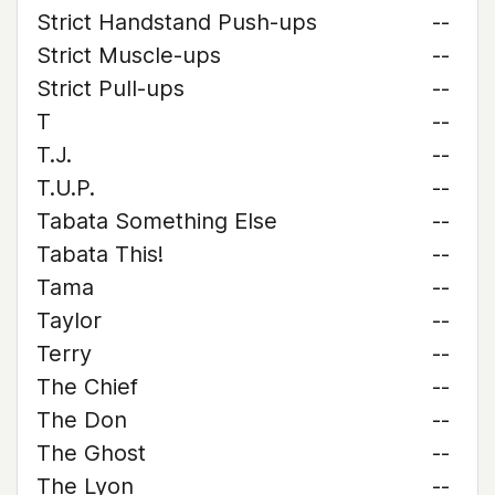
Strict Handstand Push-ups
--
Strict Muscle-ups
--
Strict Pull-ups
--
T
--
T.J.
--
T.U.P.
--
Tabata Something Else
--
Tabata This!
--
Tama
--
Taylor
--
Terry
--
The Chief
--
The Don
--
The Ghost
--
The Lyon
--