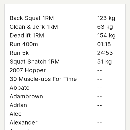
Back Squat 1RM
123 kg
Clean & Jerk 1RM
63 kg
Deadlift 1RM
154 kg
Run 400m
01:18
Run 5k
24:53
Squat Snatch 1RM
51 kg
2007 Hopper
--
30 Muscle-ups For Time
--
Abbate
--
Adambrown
--
Adrian
--
Alec
--
Alexander
--