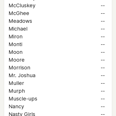
McCluskey
--
McGhee
--
Meadows
--
Michael
--
Miron
--
Monti
--
Moon
--
Moore
--
Morrison
--
Mr. Joshua
--
Muller
--
Murph
--
Muscle-ups
--
Nancy
--
Nasty Girls
--