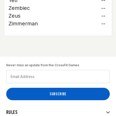
Yeti
--
Zembiec
--
Zeus
--
Zimmerman
--
Never miss an update from the CrossFit Games
RULES