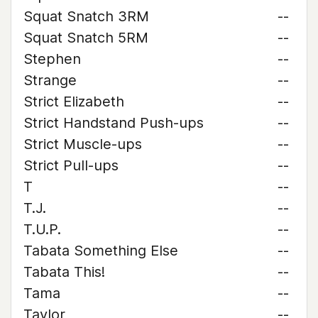
Squat Snatch 3RM
--
Squat Snatch 5RM
--
Stephen
--
Strange
--
Strict Elizabeth
--
Strict Handstand Push-ups
--
Strict Muscle-ups
--
Strict Pull-ups
--
T
--
T.J.
--
T.U.P.
--
Tabata Something Else
--
Tabata This!
--
Tama
--
Taylor
--