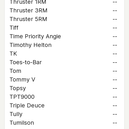
Thruster 1RM
--
Thruster 3RM
--
Thruster 5RM
--
Tiff
--
Time Priority Angie
--
Timothy Helton
--
TK
--
Toes-to-Bar
--
Tom
--
Tommy V
--
Topsy
--
TPT9000
--
Triple Deuce
--
Tully
--
Tumilson
--