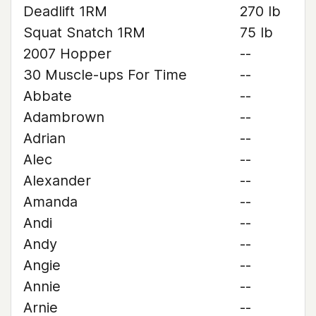
Deadlift 1RM
270 lb
Squat Snatch 1RM
75 lb
2007 Hopper
--
30 Muscle-ups For Time
--
Abbate
--
Adambrown
--
Adrian
--
Alec
--
Alexander
--
Amanda
--
Andi
--
Andy
--
Angie
--
Annie
--
Arnie
--