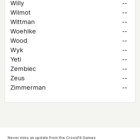
Willy
--
Wilmot
--
Wittman
--
Woehlke
--
Wood
--
Wyk
--
Yeti
--
Zembiec
--
Zeus
--
Zimmerman
--
Never miss an update from the CrossFit Games