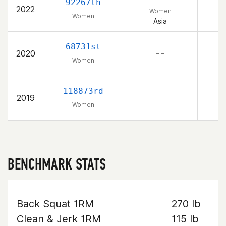
92267th
2022
Women
Women
Asia
68731st
2020
– –
Women
118873rd
2019
– –
Women
BENCHMARK STATS
Back Squat 1RM
270 lb
Clean & Jerk 1RM
115 lb