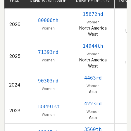
YEAR
YEAR
RANK WORLDWIDE
RANK WORLDWIDE
RANK BY REGION
RANK BY REGION
RANK
RANK
15672nd
80006th
Women
2026
North America
Women
Un
West
14944th
71393rd
Women
2025
North America
Women
Un
West
4463rd
90303rd
2024
Women
Women
Asia
4223rd
100491st
2023
Women
Women
Asia
3560th