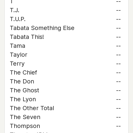
T
--
T.J.
--
T.U.P.
--
Tabata Something Else
--
Tabata This!
--
Tama
--
Taylor
--
Terry
--
The Chief
--
The Don
--
The Ghost
--
The Lyon
--
The Other Total
--
The Seven
--
Thompson
--