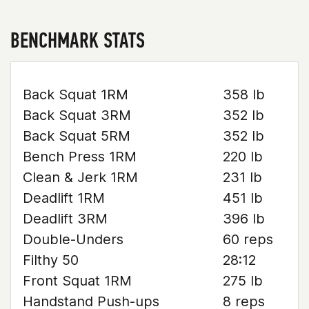
BENCHMARK STATS
Back Squat 1RM
358 lb
Back Squat 3RM
352 lb
Back Squat 5RM
352 lb
Bench Press 1RM
220 lb
Clean & Jerk 1RM
231 lb
Deadlift 1RM
451 lb
Deadlift 3RM
396 lb
Double-Unders
60 reps
Filthy 50
28:12
Front Squat 1RM
275 lb
Handstand Push-ups
8 reps