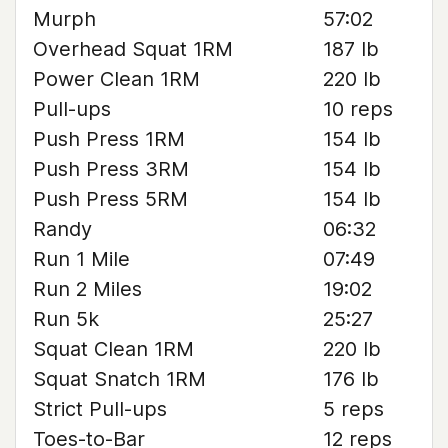
Murph
57:02
Overhead Squat 1RM
187 lb
Power Clean 1RM
220 lb
Pull-ups
10 reps
Push Press 1RM
154 lb
Push Press 3RM
154 lb
Push Press 5RM
154 lb
Randy
06:32
Run 1 Mile
07:49
Run 2 Miles
19:02
Run 5k
25:27
Squat Clean 1RM
220 lb
Squat Snatch 1RM
176 lb
Strict Pull-ups
5 reps
Toes-to-Bar
12 reps