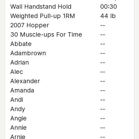
Wall Handstand Hold
00:30
Weighted Pull-up 1RM
44 lb
2007 Hopper
--
30 Muscle-ups For Time
--
Abbate
--
Adambrown
--
Adrian
--
Alec
--
Alexander
--
Amanda
--
Andi
--
Andy
--
Angie
--
Annie
--
Arnie
--