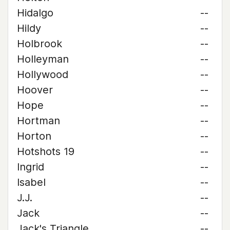
Hidalgo
--
Hildy
--
Holbrook
--
Holleyman
--
Hollywood
--
Hoover
--
Hope
--
Hortman
--
Horton
--
Hotshots 19
--
Ingrid
--
Isabel
--
J.J.
--
Jack
--
Jack's Triangle
--