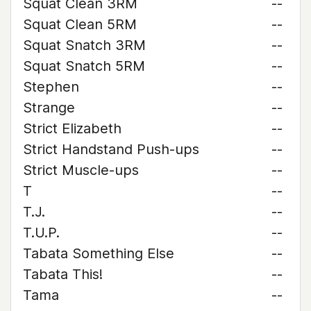
Squat Clean 3RM
--
Squat Clean 5RM
--
Squat Snatch 3RM
--
Squat Snatch 5RM
--
Stephen
--
Strange
--
Strict Elizabeth
--
Strict Handstand Push-ups
--
Strict Muscle-ups
--
T
--
T.J.
--
T.U.P.
--
Tabata Something Else
--
Tabata This!
--
Tama
--