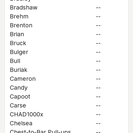
Bradshaw
--
Brehm
--
Brenton
--
Brian
--
Bruck
--
Bulger
--
Bull
--
Buriak
--
Cameron
--
Candy
--
Capoot
--
Carse
--
CHAD1000x
--
Chelsea
--
Chest-to-Bar Pull-ups
--