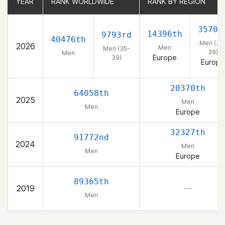
YEAR
YEAR
RANK WORLDWIDE
RANK WORLDWIDE
RANK BY REGION
RANK BY REGION
3570t
14396th
9793rd
40476th
Men (35
2026
Men
Men (35-
39)
Men
Europe
39)
Europe
20370th
64058th
2025
Men
Men
Europe
32327th
91772nd
2024
Men
Men
Europe
89365th
2019
– –
Men