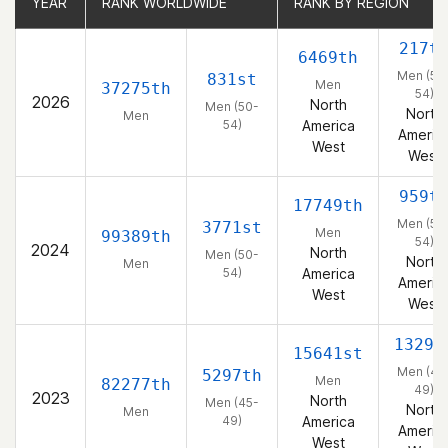
YEAR
YEAR
RANK WORLDWIDE
RANK WORLDWIDE
RANK BY REGION
RANK BY REGION
217t
6469th
Men (50
831st
Men
37275th
54)
2026
North
Men (50-
North
Men
54)
America
Americ
West
West
959t
17749th
Men (50
3771st
Men
99389th
54)
2024
North
Men (50-
North
Men
54)
America
Americ
West
West
1329t
15641st
Men (45
5297th
Men
82277th
49)
2023
North
Men (45-
North
Men
49)
America
Americ
West