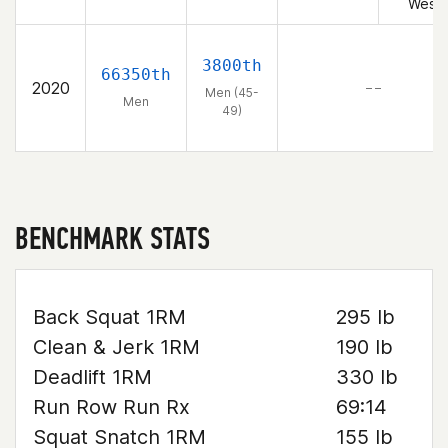
West
3800th
66350th
2020
– –
Men (45-
Men
49)
BENCHMARK STATS
Back Squat 1RM
295 lb
Clean & Jerk 1RM
190 lb
Deadlift 1RM
330 lb
Run Row Run Rx
69:14
Squat Snatch 1RM
155 lb